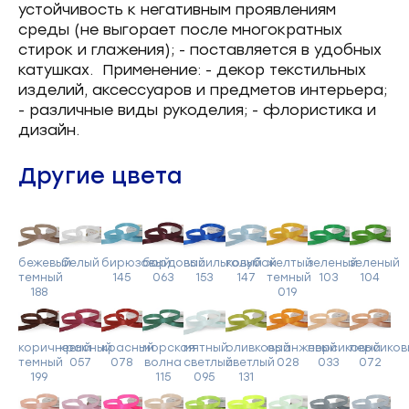
устойчивость к негативным проявлениям
среды (не выгорает после многократных
стирок и глажения); - поставляется в удобных
катушках. Применение: - декор текстильных
изделий, аксессуаров и предметов интерьера;
- различные виды рукоделия; - флористика и
дизайн.
Другие цвета
бежевый
белый
бирюзовый
бордовый
васильковый
голубой
желтый
зеленый
зеленый
темный
145
063
153
147
темный
103
104
188
019
коричневый
красный
красный
морская
мятный
оливковый
оранжевый
персиковый
персиков
темный
057
078
волна
светлый
светлый
028
033
072
199
115
095
131