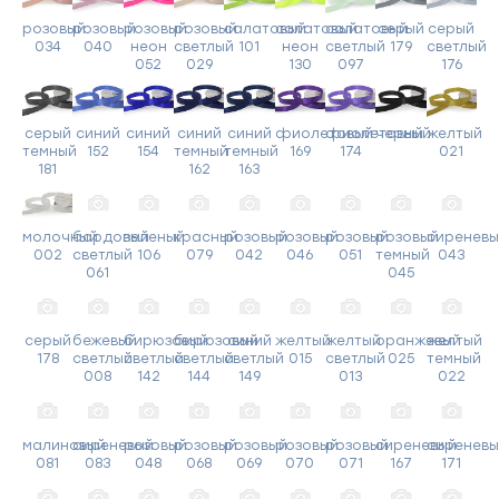
розовый
розовый
розовый
розовый
салатовый
салатовый
салатовый
серый
серый
034
040
неон
светлый
101
неон
светлый
179
светлый
052
029
130
097
176
серый
синий
синий
синий
синий
фиолетовый
фиолетовый
черный
желтый
темный
152
154
темный
темный
169
174
021
181
162
163
молочный
бордовый
зеленый
красный
розовый
розовый
розовый
розовый
сиреневы
002
светлый
106
079
042
046
051
темный
043
061
045
серый
бежевый
бирюзовый
бирюзовый
синий
желтый
желтый
оранжевый
желтый
178
светлый
светлый
светлый
светлый
015
светлый
025
темный
008
142
144
149
013
022
малиновый
сиреневый
розовый
розовый
розовый
розовый
розовый
сиреневый
сиреневы
081
083
048
068
069
070
071
167
171