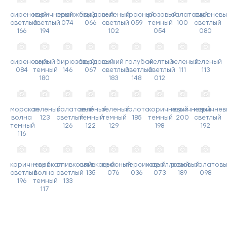
сиреневый
коричневый
оранжевый
бордовый
зеленый
красный
розовый
салатовый
сиреневы
светлый
светлый
074
066
светлый
059
темный
100
светлый
166
194
102
054
080
сиреневый
серый
бирюзовый
бордовый
синий
голубой
желтый
зеленый
зеленый
084
темный
146
067
светлый
светлый
светлый
111
113
180
183
148
012
морская
зеленый
салатовый
зеленый
зеленый
золото
коричневый
коричневый
коричнев
волна
123
светлый
темный
темный
185
темный
200
светлый
темный
126
122
129
198
192
116
коричневый
морская
оливковый
оливковый
красный
персиковый
коралловый
розовый
салатов
светлый
волна
светлый
135
076
036
073
189
098
196
темный
133
117