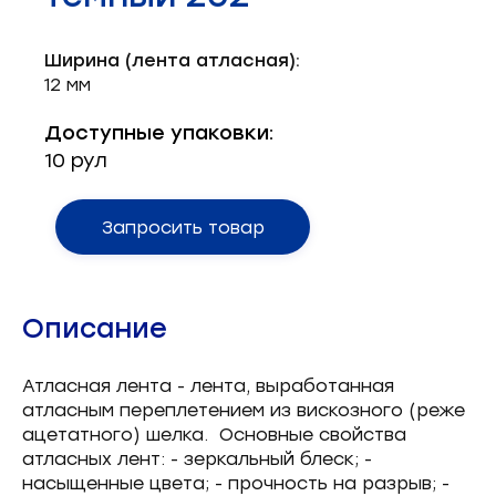
Запчасти для швейного оборудования
21
Ширина (лента атласная):
Запчасти: иглы
3
12 мм
Нетканые материалы
2
Доступные упаковки:
10 рул
Установочное оборудование
8
Запросить товар
Описание
Атласная лента - лента, выработанная
атласным переплетением из вискозного (реже
ацетатного) шелка. Основные свойства
атласных лент: - зеркальный блеск; -
насыщенные цвета; - прочность на разрыв; -