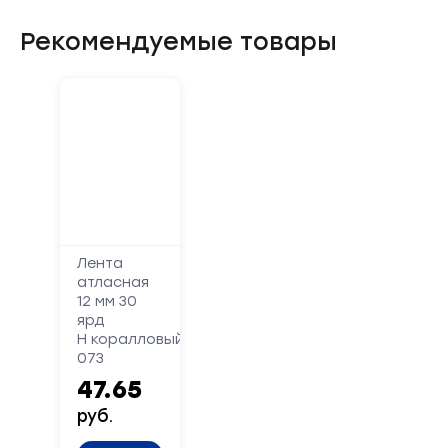
Рекомендуемые товары
Форма
обратной
связи
Лента
атласная
Заполните
12 мм 30
форму,
ярд
Н коралловый
и
073
мы
47.65
вам
перезвоним
руб.