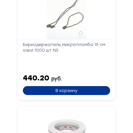
Форма
обратной
связи
Заполните
Биркодержатель микропломба 15 см
форму,
хаки 1000 шт NS
и
мы
вам
перезвоним
440.20
руб.
Ваше
имя
В корзину
Телефон
Сообщение