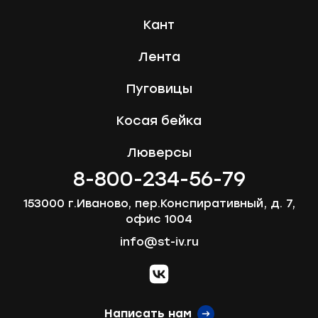
Кант
Лента
Сообщение
Пуговицы
Косая бейка
Люверсы
8-800-234-56-79
Отправить
153000 г.Иваново, пер.Конспиративный, д. 7,
офис 1004
info@st-iv.ru
vk.com
Написать нам