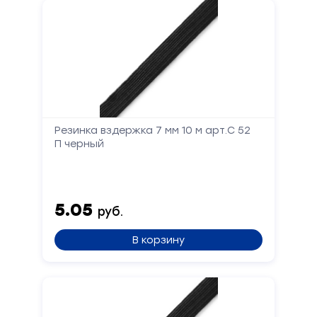
вам
перезвоним
Ваше
имя
Телефон
Резинка вздержка 7 мм 10 м арт.С 52
П черный
Сообщение
5.05
руб.
В корзину
Отправить