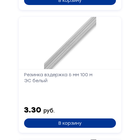
В корзину
Резинка вздержка 6 мм 100 м
Форма
ЭС белый
обратной
связи
3.30
руб.
Заполните
форму,
В корзину
и
мы