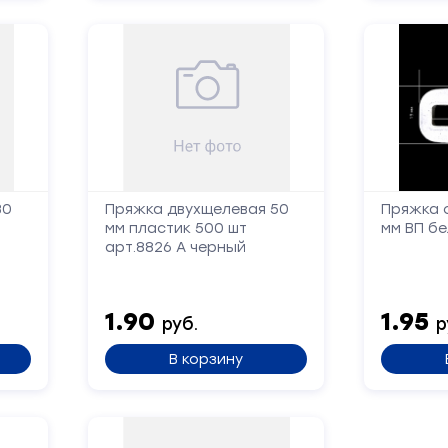
30
Пряжка двухщелевая 50
Пряжка 
мм пластик 500 шт
мм ВП б
арт.8826 А черный
1.90
1.95
руб.
р
Форма
В корзину
обратной
связи