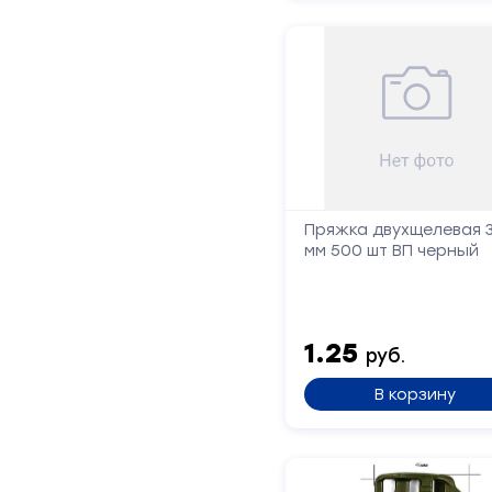
Челночные устройства
3
Приспособления для ШМ
15
Запчасти для швейного
21
оборудования
Запчасти: иглы
3
Пряжка двухщелевая 
мм 500 шт ВП черный
Нетканые материалы
2
Установочное оборудование
8
1.25
руб.
В корзину