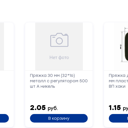
Нитки х/б
Лента брючная
Пряжка
Окантователь
Масленка
Паты
Нитки швейные
Лента декоративная
Серводвигатель
Лента корсажная
Блочка
Масло
Пукля
Смазка
Хольнитен
Механизм
Шляпка
Тэн
Ножи
Пряжка 30 мм (32*16)
Пряжка 
металл с регулятором 500
мм пласт
шт А никель
ВП хаки
2.05
1.15
руб.
ру
В корзину