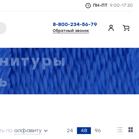
ПН-ПТ
:
9:00-17:30
8-800-234-56-79
Личный
Корзи
Обратный звонок
кабинет
рнитуры
(кедер)
очные
ная
ь
я
ающий
ская
ные
незона
ые
ая
я
 нити
ия
ть по
алфавиту
24
48
96
машин