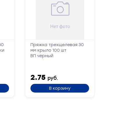
Заполните
форму,
и
мы
вам
30
Пряжка трехщелевая 30
ки
мм крыло 100 шт
перезвоним
ВП черный
Ваше
имя
2.75
руб.
В корзину
Телефон
Сообщение