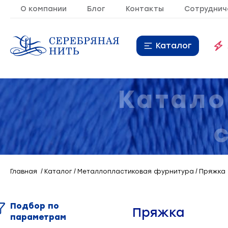
О компании
Блог
Контакты
Сотруднич
Каталог
Нитки
16
Катало
Молния
9
Резинка
10
Кант
7
Главная
Каталог
Металлопластиковая фурнитура
Пряжка
Лента
20
Металлопластиковая
21
Подбор по
фурнитура
Пряжка
параметрам