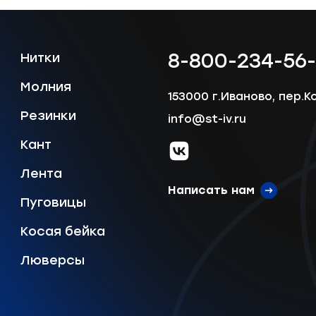
8-800-234-56
Нитки
Молния
Отправить
153000 г.Иваново, пер.К
Резинки
info@st-iv.ru
Кант
vk.com
Лента
Написать нам
Пуговицы
Косая бейка
Люверсы