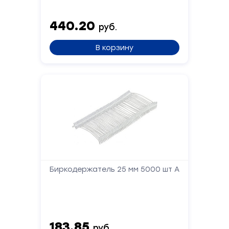
Форма
440.20
руб.
обратной
связи
В корзину
Заполните
форму,
и
мы
вам
перезвоним
Ваше
имя
Биркодержатель 25 мм 5000 шт А
Телефон
183.85
руб.