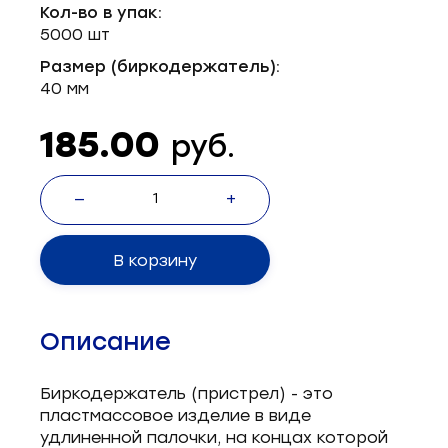
Кол-во в упак:
Запчасти для швейного оборудования
21
5000 шт
Запчасти: иглы
3
Размер (биркодержатель):
40 мм
Нетканые материалы
2
185.00
руб.
Установочное оборудование
8
—
+
В корзину
Описание
Биркодержатель (пристрел) - это
пластмассовое изделие в виде
удлиненной палочки, на концах которой