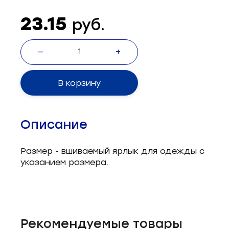
Запчасти для швейного оборудования
21
23.15
руб.
Запчасти: иглы
3
—
+
Нетканые материалы
2
Установочное оборудование
8
В корзину
Описание
Размер - вшиваемый ярлык для одежды с
указанием размера.
Рекомендуемые товары