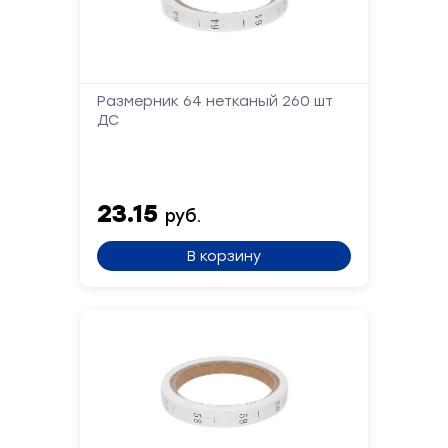
Заполните
форму,
и
мы
Размерник 64 нетканый 260 шт
вам
ДС
перезвоним
Ваше
имя
23.15
руб.
В корзину
Телефон
Сообщение