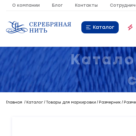
О компании
Блог
Контакты
Сотруднич
Каталог
Нитки
16
Катало
Молния
9
Резинка
10
Кант
7
Главная
Каталог
Товары для маркировки
Размерник
Разме
Лента
20
Металлопластиковая
21
фурнитура