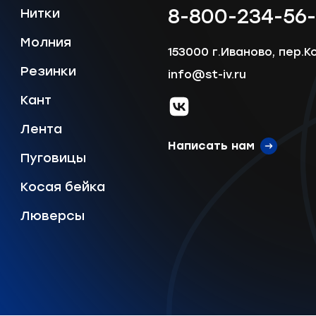
8-800-234-56
Нитки
Молния
153000 г.Иваново, пер.К
Отправить
Резинки
info@st-iv.ru
Кант
vk.com
Лента
Написать нам
Пуговицы
Косая бейка
Люверсы