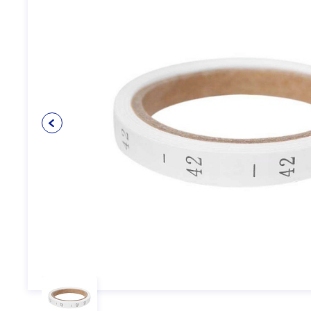
Упаковочные материалы
12
Пуговицы
5
Клеевые и прокладочные
5
материалы
Косая бейка
3
Кружево
6
Шнуры
4
Прикладные материалы
4
Ткань подкладочная
0
Товары для маркировки
8
Утеплители и наполнители
3