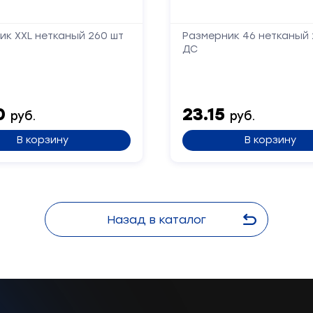
Заполните
ик XXL нетканый 260 шт
Размерник 46 нетканый 
форму,
ДС
и
мы
вам
перезвоним
0
23.15
руб.
руб.
Ваше
В корзину
В корзину
имя
Телефон
Назад в каталог
Сообщение