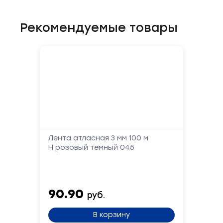
Рекомендуемые товары
Форма
обратной
связи
Лента атласная 3 мм 100 м
Заполните
Н розовый темный 045
форму,
и
мы
вам
90.90
руб.
перезвоним
В корзину
Ваше