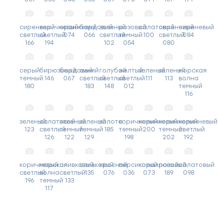
сиреневый
коричневый
оранжевый
бордовый
зеленый
розовый
салатовый
сиреневый
сиреневый
светлый
светлый
074
066
светлый
темный
100
светлый
084
166
194
102
054
080
серый
бирюзовый
бордовый
синий
голубой
желтый
зеленый
зеленый
морская
темный
146
067
светлый
светлый
светлый
111
113
волна
180
183
148
012
темный
116
зеленый
салатовый
зеленый
зеленый
золото
коричневый
коричневый
коричневый
коричневый
123
светлый
темный
темный
185
темный
200
темный
светлый
126
122
129
198
202
192
коричневый
морская
оливковый
оливковый
красный
персиковый
коралловый
розовый
салатовый
светлый
волна
светлый
135
076
036
073
189
098
196
темный
133
117