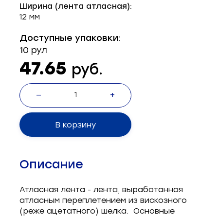
Ширина (лента атласная):
Запчасти для швейного оборудования
21
12 мм
Запчасти: иглы
3
Доступные упаковки:
10 рул
Нетканые материалы
2
47.65
руб.
Установочное оборудование
8
—
+
В корзину
Описание
Атласная лента - лента, выработанная
атласным переплетением из вискозного
(реже ацетатного) шелка. Основные