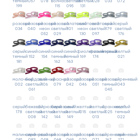
темный
057
078
волна
светлый
светлый
028
033
072
199
115
095
131
розовый
розовый
розовый
розовый
салатовый
салатовый
салатовый
серый
серый
034
040
неон
светлый
101
неон
светлый
179
светлый
052
029
130
097
176
серый
синий
синий
синий
синий
фиолетовый
фиолетовый
черный
желтый
темный
152
154
темный
темный
169
174
021
181
162
163
молочный
бордовый
зеленый
красный
розовый
розовый
розовый
розовый
сиреневый
002
светлый
106
079
042
046
051
темный
043
061
045
серый
бежевый
бирюзовый
бирюзовый
синий
желтый
желтый
оранжевый
желтый
178
светлый
светлый
светлый
светлый
015
светлый
025
темный
008
142
144
149
013
022
малиновый
сиреневый
розовый
розовый
розовый
розовый
розовый
сиреневый
сиреневый
081
083
048
068
069
070
071
167
171