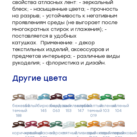
свойства атласных лент: - зеркальный
блеск; - насыщенные цвета; - прочность
на разрыв; - устойчивость к негативным
проявлениям среды (не выгорает после
многократных стирок и глажения); -
поставляется в удобных
катушках. Применение: - декор
текстильных изделий, аксессуаров и
предметов интерьера; - различные виды
рукоделия; - флористика и дизайн.
Другие цвета
бежевый
белый
бирюзовый
бордовый
васильковый
голубой
желтый
зеленый
зеленый
темный
145
063
153
147
темный
103
104
188
019
коричневый
красный
красный
морская
мятный
оливковый
оранжевый
персиковый
персиковый