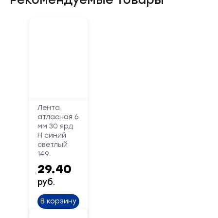
Форма
обратной
Лента
связи
атласная 6
мм 30 ярд
Заполните
Н синий
форму,
светлый
149
и
мы
29.40
вам
руб.
перезвоним
В корзину
Ваше
имя