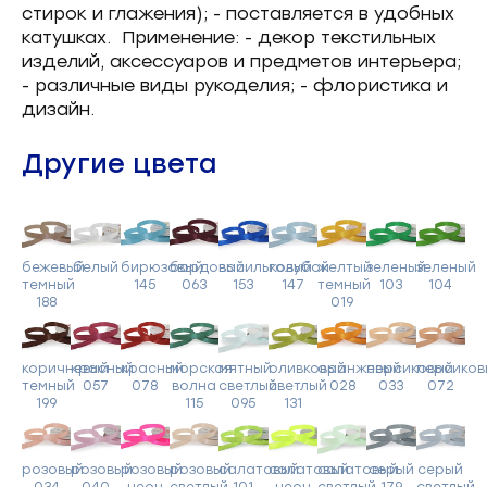
стирок и глажения); - поставляется в удобных
катушках. Применение: - декор текстильных
изделий, аксессуаров и предметов интерьера;
- различные виды рукоделия; - флористика и
дизайн.
Другие цвета
бежевый
белый
бирюзовый
бордовый
васильковый
голубой
желтый
зеленый
зеленый
темный
145
063
153
147
темный
103
104
188
019
коричневый
красный
красный
морская
мятный
оливковый
оранжевый
персиковый
персиков
темный
057
078
волна
светлый
светлый
028
033
072
199
115
095
131
розовый
розовый
розовый
розовый
салатовый
салатовый
салатовый
серый
серый