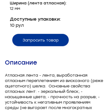
Ширина (лента атласная):
Запчасти для швейного оборудования
21
12 мм
Запчасти: иглы
3
Доступные упаковки:
10 рул
Нетканые материалы
2
Установочное оборудование
8
Запросить товар
Описание
Атласная лента - лента, выработанная
атласным переплетением из вискозного (реже
ацетатного) шелка. Основные свойства
атласных лент: - зеркальный блеск; -
насыщенные цвета; - прочность на разрыв; -
устойчивость к негативным проявлениям
среды (не выгорает после многократных