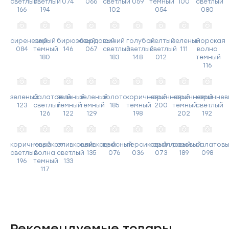
светлый
светлый
074
066
светлый
059
темный
100
светлый
166
194
102
054
080
сиреневый
серый
бирюзовый
бордовый
синий
голубой
желтый
зеленый
морская
084
темный
146
067
светлый
светлый
светлый
111
волна
180
183
148
012
темный
116
зеленый
салатовый
зеленый
зеленый
золото
коричневый
коричневый
коричневый
коричнев
123
светлый
темный
темный
185
темный
200
темный
светлый
126
122
129
198
202
192
коричневый
морская
оливковый
оливковый
красный
персиковый
коралловый
розовый
салатов
светлый
волна
светлый
135
076
036
073
189
098
196
темный
133
117
Рекомендуемые товары