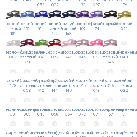
034
040
неон
светлый
101
неон
светлый
179
светлый
052
029
130
097
176
серый
синий
синий
синий
синий
фиолетовый
фиолетовый
черный
желтый
темный
152
154
темный
темный
169
174
021
181
162
163
молочный
бордовый
зеленый
красный
розовый
розовый
розовый
розовый
сиреневы
002
светлый
106
079
042
046
051
темный
043
061
045
серый
бежевый
бирюзовый
бирюзовый
синий
желтый
желтый
оранжевый
желтый
178
светлый
светлый
светлый
светлый
015
светлый
025
темный
008
142
144
149
013
022
малиновый
сиреневый
розовый
розовый
розовый
розовый
розовый
сиреневый
сиреневы
081
083
048
068
069
070
071
167
171
сиреневый
коричневый
оранжевый
бордовый
зеленый
красный
розовый
салатовый
сиреневы