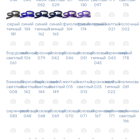
034
040
неон
светлый
101
неон
светлый
179
светлый
052
029
130
097
176
серый
синий
синий
синий
фиолетовый
фиолетовый
черный
желтый
молочны
темный
154
темный
темный
169
174
021
002
181
162
163
бордовый
зеленый
красный
розовый
розовый
розовый
розовый
сиреневый
серый
светлый
106
079
042
046
051
темный
043
178
061
045
бежевый
бирюзовый
бирюзовый
синий
желтый
желтый
оранжевый
желтый
малинов
светлый
светлый
светлый
светлый
015
светлый
025
темный
081
008
142
144
149
013
022
сиреневый
розовый
розовый
розовый
розовый
розовый
сиреневый
сиреневый
сиреневы
083
048
068
069
070
071
167
171
светлый
166