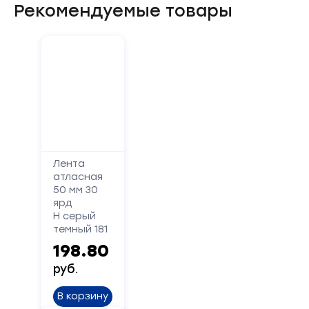
Рекомендуемые товары
Форма
обратной
связи
Лента
атласная
50 мм 30
Заполните
ярд
форму,
Н серый
и
темный 181
мы
198.80
вам
руб.
перезвоним
В корзину
Ваше