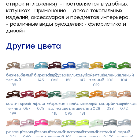
стирок и глажения); - поставляется в удобных
катушках. Применение: - декор текстильных
изделий, аксессуаров и предметов интерьера;
- различные виды рукоделия; - флористика и
дизайн.
Другие цвета
бежевый
белый
бирюзовый
бордовый
васильковый
голубой
желтый
зеленый
зеленый
темный
145
063
153
147
темный
103
104
188
019
коричневый
красный
красный
морская
мятный
оливковый
оранжевый
персиковый
персиков
темный
057
078
волна
светлый
светлый
028
033
072
199
115
095
131
розовый
розовый
розовый
розовый
салатовый
салатовый
салатовый
серый
серый