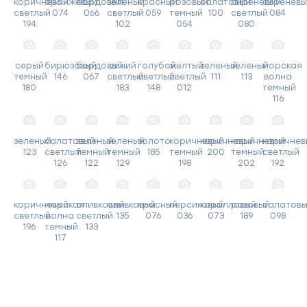
коричневый
оранжевый
бордовый
зеленый
красный
розовый
салатовый
сиреневый
сиреневы
светлый
074
066
светлый
059
темный
100
светлый
084
194
102
054
080
серый
бирюзовый
бордовый
синий
голубой
желтый
зеленый
зеленый
морская
темный
146
067
светлый
светлый
светлый
111
113
волна
180
183
148
012
темный
116
зеленый
салатовый
зеленый
зеленый
золото
коричневый
коричневый
коричневый
коричнев
123
светлый
темный
темный
185
темный
200
темный
светлый
126
122
129
198
202
192
коричневый
морская
оливковый
оливковый
красный
персиковый
коралловый
розовый
салатов
светлый
волна
светлый
135
076
036
073
189
098
196
темный
133
117