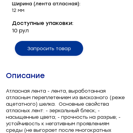
Ширина (лента атласная):
Запчасти для швейного оборудования
21
12 мм
Запчасти: иглы
3
Доступные упаковки:
10 рул
Нетканые материалы
2
Установочное оборудование
8
Запросить товар
Описание
Атласная лента - лента, выработанная
атласным переплетением из вискозного (реже
ацетатного) шелка. Основные свойства
атласных лент: - зеркальный блеск; -
насыщенные цвета; - прочность на разрыв; -
устойчивость к негативным проявлениям
среды (не выгорает после многократных