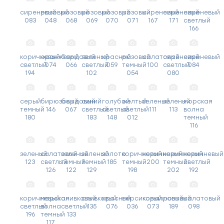
сиреневый
розовый
розовый
розовый
розовый
розовый
сиреневый
сиреневый
сиреневый
083
048
068
069
070
071
167
171
светлый
166
коричневый
оранжевый
бордовый
зеленый
красный
розовый
салатовый
сиреневый
сиреневый
светлый
074
066
светлый
059
темный
100
светлый
084
194
102
054
080
серый
бирюзовый
бордовый
синий
голубой
желтый
зеленый
зеленый
морская
темный
146
067
светлый
светлый
светлый
111
113
волна
180
183
148
012
темный
116
зеленый
салатовый
зеленый
зеленый
золото
коричневый
коричневый
коричневый
коричневый
123
светлый
темный
темный
185
темный
200
темный
светлый
126
122
129
198
202
192
коричневый
морская
оливковый
оливковый
красный
персиковый
коралловый
розовый
салатовый
светлый
волна
светлый
135
076
036
073
189
098
196
темный
133
117