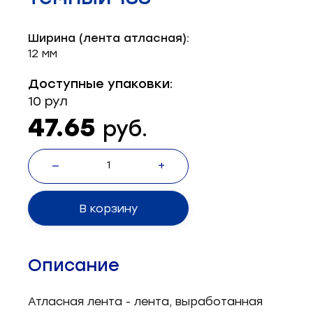
Запчасти для швейного оборудования
21
Ширина (лента атласная):
Запчасти: иглы
3
12 мм
Нетканые материалы
2
Доступные упаковки:
10 рул
Установочное оборудование
8
47.65
руб.
—
+
В корзину
Описание
Атласная лента - лента, выработанная