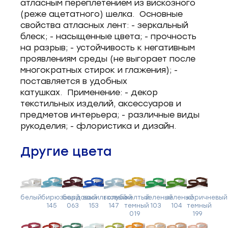
атласным переплетением из вискозного
(реже ацетатного) шелка. Основные
свойства атласных лент: - зеркальный
блеск; - насыщенные цвета; - прочность
на разрыв; - устойчивость к негативным
проявлениям среды (не выгорает после
многократных стирок и глажения); -
поставляется в удобных
катушках. Применение: - декор
текстильных изделий, аксессуаров и
предметов интерьера; - различные виды
рукоделия; - флористика и дизайн.
Другие цвета
белый
бирюзовый
бордовый
васильковый
голубой
желтый
зеленый
зеленый
коричневый
145
063
153
147
темный
103
104
темный
019
199