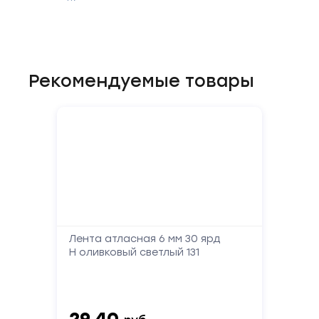
Рекомендуемые товары
Форма
обратной
связи
Заполните
форму,
Лента атласная 6 мм 30 ярд
Н оливковый светлый 131
и
мы
вам
перезвоним
29.40