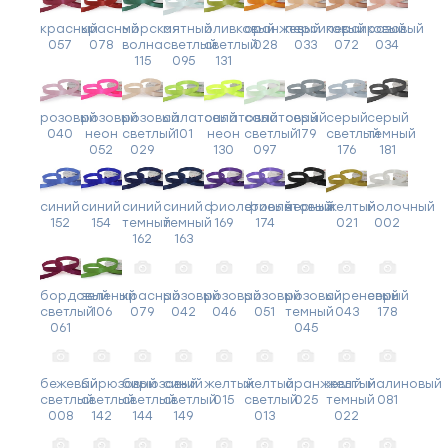
красный
красный
морская
мятный
оливковый
оранжевый
персиковый
персиковый
розовый
057
078
волна
светлый
светлый
028
033
072
034
115
095
131
розовый
розовый
розовый
салатовый
салатовый
салатовый
серый
серый
серый
040
неон
светлый
101
неон
светлый
179
светлый
темный
052
029
130
097
176
181
синий
синий
синий
синий
фиолетовый
фиолетовый
черный
желтый
молочный
152
154
темный
темный
169
174
021
002
162
163
бордовый
зеленый
красный
розовый
розовый
розовый
розовый
сиреневый
серый
светлый
106
079
042
046
051
темный
043
178
061
045
бежевый
бирюзовый
бирюзовый
синий
желтый
желтый
оранжевый
желтый
малиновый
светлый
светлый
светлый
светлый
015
светлый
025
темный
081
008
142
144
149
013
022