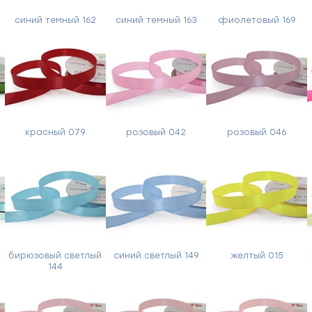
синий темный 162
синий темный 163
фиолетовый 169
красный 079
розовый 042
розовый 046
Форма
обратной
й
бирюзовый светлый
синий светлый 149
желтый 015
144
связи