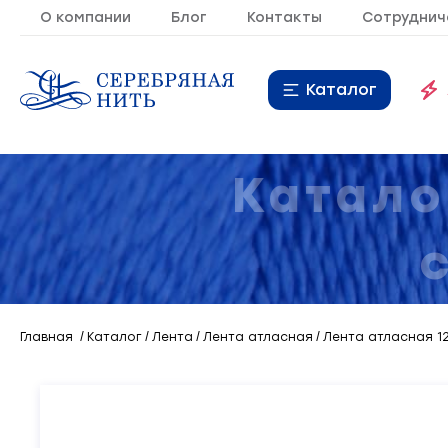
О компании
Блог
Контакты
Сотруднич
Каталог
Нитки
16
Катало
Молния
9
Резинка
10
Кант
7
Главная
Каталог
Лента
Лента атласная
Лента атласная 12
Лента
20
Металлопластиковая
21
фурнитура