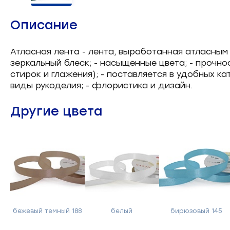
Челночные устройства
3
Описание
Приспособления для ШМ
15
Атласная лента - лента, выработанная атласным
зеркальный блеск; - насыщенные цвета; - прочно
Запчасти для швейного
21
стирок и глажения); - поставляется в удобных к
оборудования
виды рукоделия; - флористика и дизайн.
Запчасти: иглы
3
Другие цвета
Нетканые материалы
2
Установочное оборудование
8
бежевый темный 188
белый
бирюзовый 145