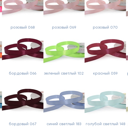
Заполните
форму,
и
розовый 068
розовый 069
розовый 070
мы
вам
перезвоним
Ваше
имя
бордовый 066
зеленый светлый 102
красный 059
Телефон
Сообщение
бордовый 067
синий светлый 183
голубой светлый 148