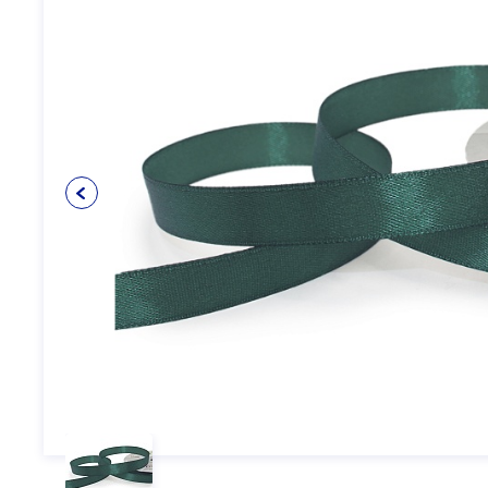
Упаковочные материалы
12
Пуговицы
5
Клеевые и прокладочные
5
материалы
Косая бейка
3
Кружево
6
Шнуры
4
Прикладные материалы
4
Ткань подкладочная
0
Товары для маркировки
8
Утеплители и наполнители
3