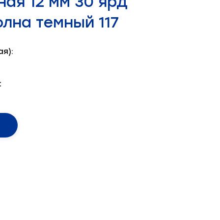
ная 12 мм 30 ярд
олна темный 117
я):
: