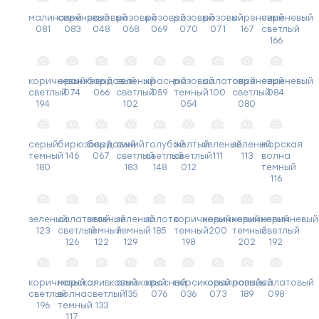
малиновый
сиреневый
розовый
розовый
розовый
розовый
розовый
сиреневый
сиреневый
081
083
048
068
069
070
071
167
светлый
166
коричневый
оранжевый
бордовый
зеленый
красный
розовый
салатовый
сиреневый
сиреневый
светлый
074
066
светлый
059
темный
100
светлый
084
194
102
054
080
серый
бирюзовый
бордовый
синий
голубой
желтый
зеленый
зеленый
морская
темный
146
067
светлый
светлый
светлый
111
113
волна
180
183
148
012
темный
116
зеленый
салатовый
зеленый
зеленый
золото
коричневый
коричневый
коричневый
коричневый
123
светлый
темный
темный
185
темный
200
темный
светлый
126
122
129
198
202
192
коричневый
морская
оливковый
оливковый
красный
персиковый
коралловый
розовый
салатовый
светлый
волна
светлый
135
076
036
073
189
098
196
темный
133
117