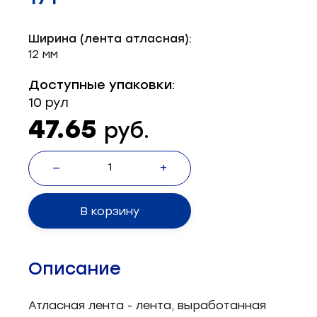
Запчасти для швейного оборудования
21
Ширина (лента атласная):
Запчасти: иглы
3
12 мм
Нетканые материалы
2
Доступные упаковки:
10 рул
Установочное оборудование
8
47.65
руб.
—
+
В корзину
Описание
Атласная лента - лента, выработанная