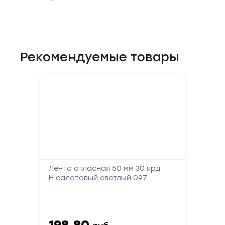
Рекомендуемые товары
Форма
обратной
связи
Заполните
форму,
Лента атласная 50 мм 30 ярд
Н салатовый светлый 097
и
мы
вам
перезвоним
198.80