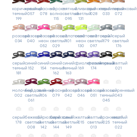
коричневый
красный
красный
морская
мятный
оливковый
оранжевый
персиковый
персиковый
темный
057
078
волна
светлый
светлый
028
033
072
199
115
095
131
розовый
розовый
розовый
розовый
салатовый
салатовый
салатовый
серый
серый
034
040
неон
светлый
101
неон
светлый
179
светлый
052
029
130
097
176
серый
синий
синий
синий
синий
фиолетовый
фиолетовый
черный
желтый
темный
152
154
темный
темный
169
174
021
181
162
163
молочный
бордовый
зеленый
красный
розовый
розовый
розовый
розовый
сиреневый
002
светлый
106
079
042
046
051
темный
043
061
045
серый
бежевый
бирюзовый
бирюзовый
синий
желтый
желтый
оранжевый
желтый
178
светлый
светлый
светлый
светлый
015
светлый
025
темный
008
142
144
149
013
022