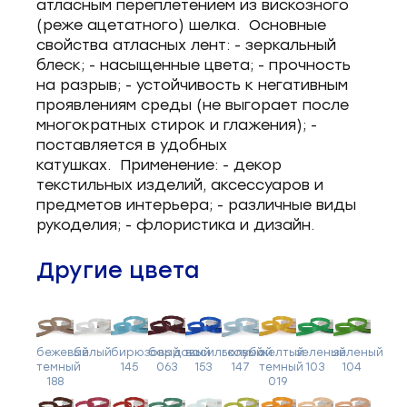
атласным переплетением из вискозного
(реже ацетатного) шелка. Основные
свойства атласных лент: - зеркальный
блеск; - насыщенные цвета; - прочность
на разрыв; - устойчивость к негативным
проявлениям среды (не выгорает после
многократных стирок и глажения); -
поставляется в удобных
катушках. Применение: - декор
текстильных изделий, аксессуаров и
предметов интерьера; - различные виды
рукоделия; - флористика и дизайн.
Другие цвета
бежевый
белый
бирюзовый
бордовый
васильковый
голубой
желтый
зеленый
зеленый
темный
145
063
153
147
темный
103
104
188
019