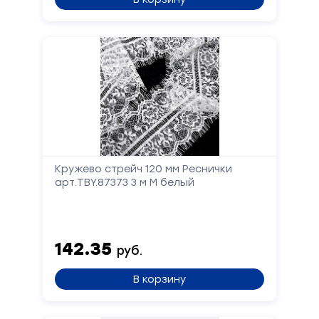
Кружево стрейч 120 мм Реснички
арт.TBY.87373 3 м М белый
142.35
руб.
В корзину