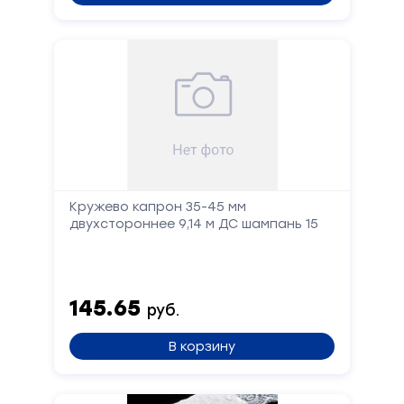
Форма
обратной
связи
Заполните
форму,
и
мы
вам
Кружево капрон 35-45 мм
перезвоним
двухстороннее 9,14 м ДС шампань 15
Ваше
имя
145.65
руб.
Телефон
В корзину
Сообщение