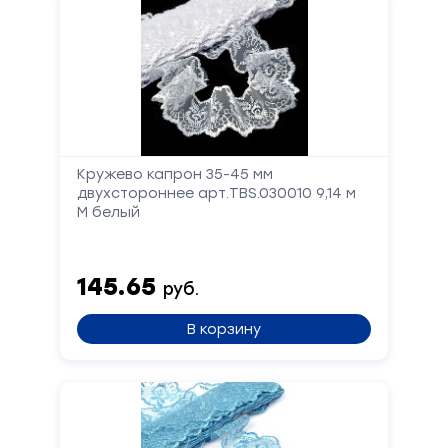
Кружево капрон 35-45 мм
Отправить
двухстороннее арт.TBS.030010 9,14 м
М белый
145.65
руб.
В корзину