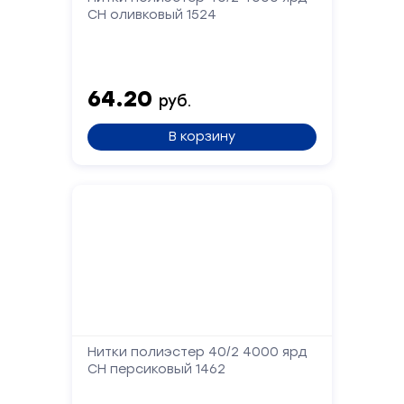
СН оливковый 1524
Форма
обратной
связи
64.20
руб.
Заполните
В корзину
форму,
и
мы
вам
перезвоним
Ваше
имя
Телефон
Нитки полиэстер 40/2 4000 ярд
СН персиковый 1462