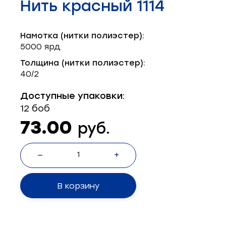
Нить красный 1114
Запчасти для швейного оборудования
21
Запчасти: иглы
3
Намотка (нитки полиэстер):
5000 ярд
Нетканые материалы
2
Толщина (нитки полиэстер):
40/2
Установочное оборудование
8
Доступные упаковки:
12 боб
73.00
руб.
—
+
В корзину