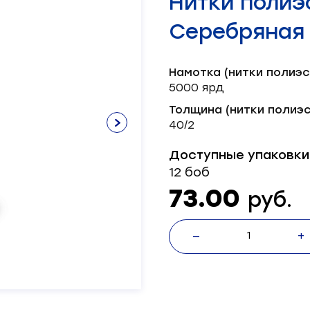
Нитки полиэ
Нитки х/б
Лента брючная
Пряжка
Окантователь
Масленка
Паты
Нитки швейные
Лента декоративная
Серводвигатель
Серебряная 
Лента корсажная
Блочка
Масло
Пукля
Смазка
Хольнитен
Механизм
Шляпка
Тэн
Намотка (нитки полиэс
Ножи
5000 ярд
Толщина (нитки полиэс
40/2
Доступные упаковки
12 боб
73.00
руб.
—
+