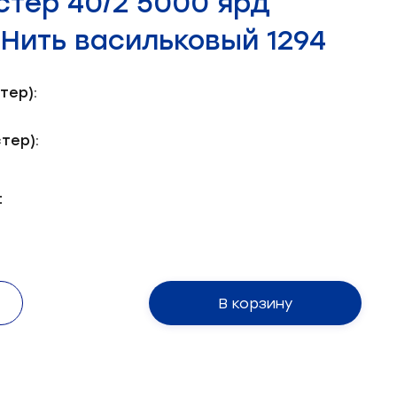
стер 40/2 5000 ярд
Нить васильковый 1294
тер):
тер):
:
В корзину