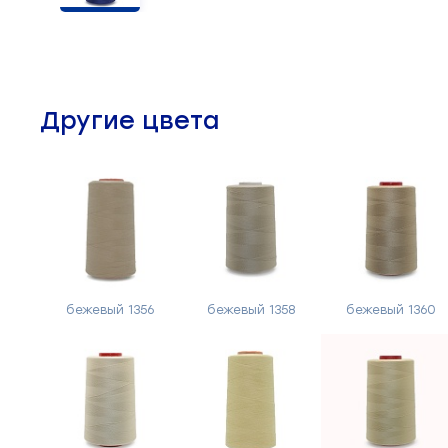
Челночные устройства
3
Приспособления для ШМ
15
Другие цвета
Запчасти для швейного
21
оборудования
Запчасти: иглы
3
Нетканые материалы
2
Установочное оборудование
8
бежевый 1356
бежевый 1358
бежевый 1360