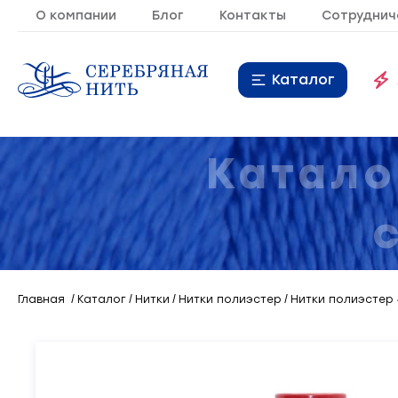
О компании
Блог
Контакты
Сотруднич
Каталог
Нитки
16
Катало
Молния
9
Резинка
10
Кант
7
Главная
Каталог
Нитки
Нитки полиэстер
Нитки полиэстер 
Лента
20
Металлопластиковая
21
фурнитура