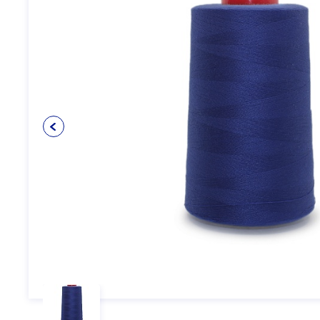
Упаковочные материалы
12
Пуговицы
5
Клеевые и прокладочные
5
материалы
Косая бейка
3
Кружево
6
Шнуры
4
Прикладные материалы
4
Ткань подкладочная
0
Товары для маркировки
8
Утеплители и наполнители
3