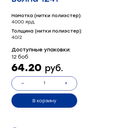
Запчасти для швейного оборудования
21
Намотка (нитки полиэстер):
Запчасти: иглы
3
4000 ярд
Нетканые материалы
2
Толщина (нитки полиэстер):
40/2
Установочное оборудование
8
Доступные упаковки:
12 боб
64.20
руб.
—
+
В корзину