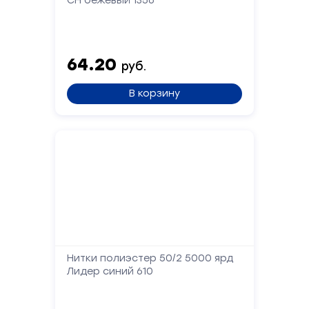
СН бежевый 1356
Форма
обратной
связи
64.20
руб.
Заполните
В корзину
форму,
и
мы
вам
перезвоним
Ваше
имя
Телефон
Нитки полиэстер 50/2 5000 ярд
Лидер синий 610