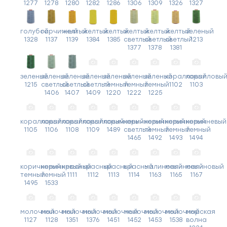
1277
1278
1280
1282
1286
1306
1309
1326
1327
голубой
горчичный
желтый
желтый
желтый
желтый
желтый
желтый
зеленый
1328
1137
1139
1384
1385
светлый
светлый
светлый
1213
1377
1378
1381
зеленый
зеленый
зеленый
зеленый
зеленый
зеленый
зеленый
коралловый
коралловы
1215
светлый
светлый
светлый
темный
темный
темный
1102
1103
1406
1407
1409
1220
1222
1225
коралловый
коралловый
коралловый
коралловый
коричневый
коричневый
коричневый
коричневый
коричневый
1105
1106
1108
1109
1489
светлый
темный
темный
темный
1465
1492
1493
1494
коричневый
коричневый
красный
красный
красный
красный
малиновый
малиновый
малиновый
темный
темный
1111
1112
1113
1114
1163
1165
1167
1495
1533
молочный
молочный
молочный
молочный
молочный
молочный
молочный
молочный
морская
1127
1128
1351
1376
1451
1452
1453
1538
волна