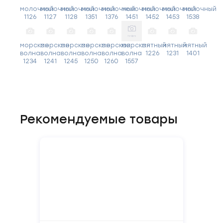
молочный
молочный
молочный
молочный
молочный
молочный
молочный
молочный
молочный
1126
1127
1128
1351
1376
1451
1452
1453
1538
морская
морская
морская
морская
морская
морская
мятный
мятный
мятный
волна
волна
волна
волна
волна
волна
1226
1231
1401
1234
1241
1245
1250
1260
1557
Рекомендуемые товары