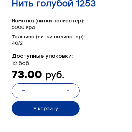
Нить голубой 1253
Запчасти для швейного оборудования
21
Запчасти: иглы
3
Намотка (нитки полиэстер):
5000 ярд
Нетканые материалы
2
Толщина (нитки полиэстер):
40/2
Установочное оборудование
8
Доступные упаковки:
12 боб
73.00
руб.
—
+
В корзину