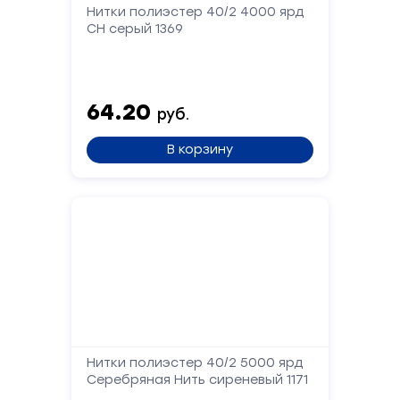
Нитки полиэстер 40/2 4000 ярд
СН серый 1369
Форма
обратной
связи
64.20
руб.
Заполните
В корзину
форму,
и
мы
вам
перезвоним
Ваше
имя
Телефон
Нитки полиэстер 40/2 5000 ярд
Серебряная Нить сиреневый 1171