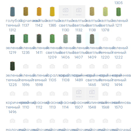
1305
голубой
горчичный
желтый
желтый
желтый
желтый
желтый
желтый
зеленый
темный
1137
1142
1385
светлый
светлый
светлый
светлый
1211
1312
1130
1132
1138
1378
зеленый
зеленый
зеленый
зеленый
зеленый
зеленый
зеленый
зеленый
зеленый
1219
1235
1411
светлый
светлый
светлый
светлый
темный
темный
1209
1406
1407
1409
1220
1222
зеленый
зеленый
зеленый
коралловый
коралловый
коричневый
коричневый
коричневый
коричнев
темный
темный
темный
1105
1108
1489
светлый
темный
темный
1225
1596
1598
1465
1492
1494
коричневый
красный
красный
красный
красный
красный
малиновый
малиновый
малинов
темный
1110
1112
1113
1114
1507
1548
1568
1570
1496
молочный
молочный
молочный
молочный
молочный
молочный
молочный
молочный
молочны