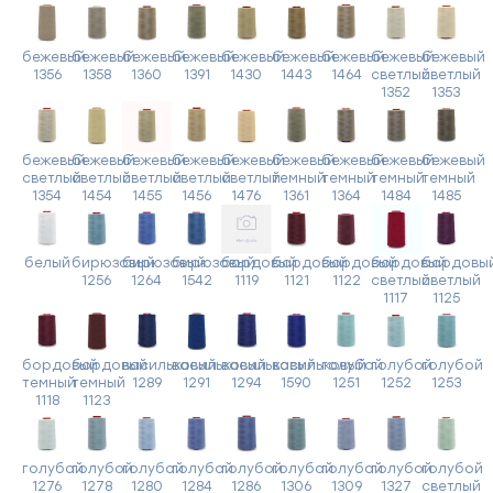
бежевый
бежевый
бежевый
бежевый
бежевый
бежевый
бежевый
бежевый
бежевый
1356
1358
1360
1391
1430
1443
1464
светлый
светлый
1352
1353
бежевый
бежевый
бежевый
бежевый
бежевый
бежевый
бежевый
бежевый
бежевый
светлый
светлый
светлый
светлый
светлый
темный
темный
темный
темный
1354
1454
1455
1456
1476
1361
1364
1484
1485
белый
бирюзовый
бирюзовый
бирюзовый
бордовый
бордовый
бордовый
бордовый
бордовы
1256
1264
1542
1119
1121
1122
светлый
светлый
1117
1125
бордовый
бордовый
васильковый
васильковый
васильковый
васильковый
голубой
голубой
голубой
темный
темный
1289
1291
1294
1590
1251
1252
1253
1118
1123
голубой
голубой
голубой
голубой
голубой
голубой
голубой
голубой
голубой
1276
1278
1280
1284
1286
1306
1309
1327
светлый