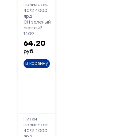
полиэстер
40/2 4000
Форма
ярд
СН зеленый
обратной
светлый
связи
1409
64.20
Заполните
руб.
форму,
и
В корзину
мы
вам
перезвоним
Ваше
имя
Нитки
Телефон
полиэстер
40/2 4000
ярд