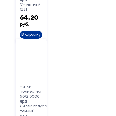
СН мятный
Сообщение
1231
64.20
руб.
В корзину
Отправить
Нитки
полиэстер
50/2 5000
ярд
Лидер голубой
темный