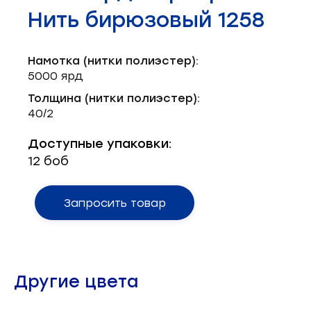
Запчасти для швейного оборудования
21
Нить бирюзовый 1258
Запчасти: иглы
3
Намотка (нитки полиэстер):
Нетканые материалы
2
5000 ярд
Толщина (нитки полиэстер):
Установочное оборудование
8
40/2
Доступные упаковки:
12 боб
Запросить товар
Другие цвета