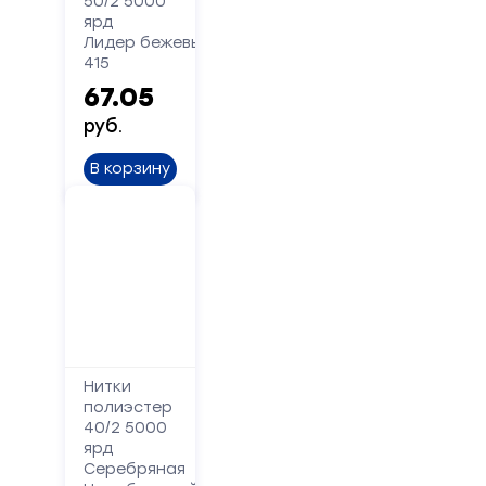
50/2 5000
ярд
Форма
Лидер бежевый
415
обратной
67.05
связи
руб.
Заполните
В корзину
форму,
и
мы
вам
перезвоним
Ваше
имя
Нитки
полиэстер
Телефон
40/2 5000
ярд
Серебряная