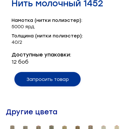
Нить молочный 1452
Запчасти для швейного оборудования
21
Запчасти: иглы
3
Намотка (нитки полиэстер):
5000 ярд
Нетканые материалы
2
Толщина (нитки полиэстер):
40/2
Установочное оборудование
8
Доступные упаковки:
12 боб
Запросить товар
Другие цвета