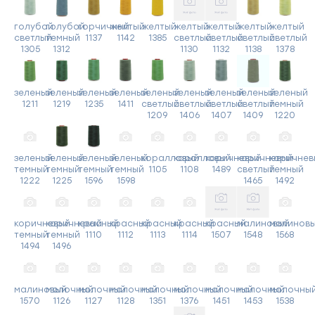
голубой
голубой
горчичный
желтый
желтый
желтый
желтый
желтый
желтый
светлый
темный
1137
1142
1385
светлый
светлый
светлый
светлый
1305
1312
1130
1132
1138
1378
зеленый
зеленый
зеленый
зеленый
зеленый
зеленый
зеленый
зеленый
зеленый
1211
1219
1235
1411
светлый
светлый
светлый
светлый
темный
1209
1406
1407
1409
1220
зеленый
зеленый
зеленый
зеленый
коралловый
коралловый
коричневый
коричневый
коричнев
темный
темный
темный
темный
1105
1108
1489
светлый
темный
1222
1225
1596
1598
1465
1492
коричневый
коричневый
красный
красный
красный
красный
красный
малиновый
малинов
темный
темный
1110
1112
1113
1114
1507
1548
1568
1494
1496
малиновый
молочный
молочный
молочный
молочный
молочный
молочный
молочный
молочны
1570
1126
1127
1128
1351
1376
1451
1453
1538