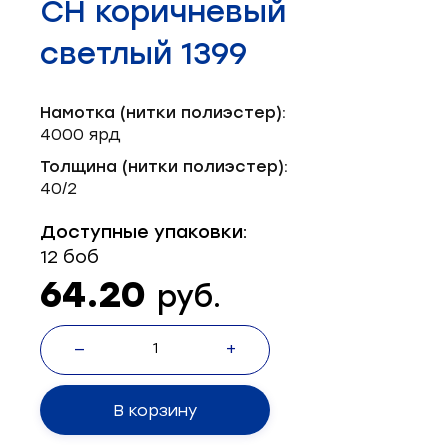
СН коричневый
Запчасти для швейного оборудования
21
светлый 1399
Запчасти: иглы
3
Нетканые материалы
2
Намотка (нитки полиэстер):
4000 ярд
Установочное оборудование
8
Толщина (нитки полиэстер):
40/2
Доступные упаковки:
12 боб
64.20
руб.
—
+
В корзину