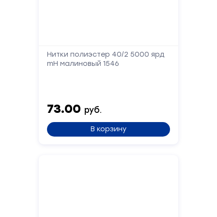
Форма
Нитки полиэстер 40/2 5000 ярд
обратной
mH малиновый 1546
связи
Заполните
73.00
форму,
руб.
и
мы
В корзину
вам
перезвоним
Ваше
имя
Телефон