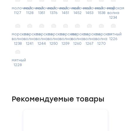
молочный
молочный
молочный
молочный
молочный
молочный
молочный
молочный
морская
1127
1128
1351
1376
1451
1452
1453
1538
волна
1234
морская
морская
морская
морская
морская
морская
морская
морская
мятный
волна
волна
волна
волна
волна
волна
волна
волна
1226
1238
1241
1244
1250
1259
1260
1267
1270
мятный
1228
Рекомендуемые товары