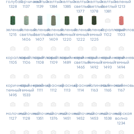
голубой
горчичный
желтый
желтый
желтый
желтый
желтый
желтый
зеленый
1328
1137
1139
1384
1385
светлый
светлый
светлый
1213
1377
1378
1381
зеленый
зеленый
зеленый
зеленый
зеленый
зеленый
зеленый
коралловый
коралло
1215
светлый
светлый
светлый
темный
темный
темный
1102
1103
1406
1407
1409
1220
1222
1225
коралловый
коралловый
коралловый
коралловый
коричневый
коричневый
коричневый
коричневый
коричнев
1105
1106
1108
1109
1489
светлый
темный
темный
темный
1465
1492
1493
1494
коричневый
коричневый
красный
красный
красный
красный
малиновый
малиновый
малинов
темный
темный
1111
1112
1113
1114
1163
1165
1167
1495
1533
молочный
молочный
молочный
молочный
молочный
молочный
молочный
молочный
морская
1127
1128
1351
1376
1451
1452
1453
1538
волна
1234