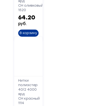
ярд
Форма
СН оливковый
1520
обратной
64.20
связи
руб.
Заполните
В корзину
форму,
и
мы
вам
перезвоним
Ваше
имя
Нитки
полиэстер
Телефон
40/2 4000
ярд
СН красный
1114