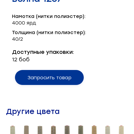
Запчасти для швейного оборудования
21
Намотка (нитки полиэстер):
Запчасти: иглы
3
4000 ярд
Нетканые материалы
2
Толщина (нитки полиэстер):
40/2
Установочное оборудование
8
Доступные упаковки:
12 боб
Запросить товар
Другие цвета