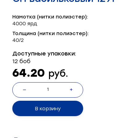
Запчасти для швейного оборудования
21
Намотка (нитки полиэстер):
Запчасти: иглы
3
4000 ярд
Нетканые материалы
2
Толщина (нитки полиэстер):
40/2
Установочное оборудование
8
Доступные упаковки:
12 боб
64.20
руб.
—
+
В корзину