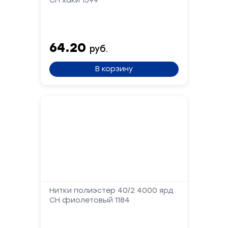
СН хаки 1599
Форма
обратной
связи
64.20
руб.
Заполните
В корзину
форму,
и
мы
вам
перезвоним
Ваше
имя
Телефон
Нитки полиэстер 40/2 4000 ярд
СН фиолетовый 1184