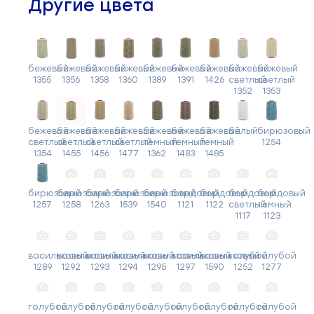
Другие цвета
бежевый
бежевый
бежевый
бежевый
бежевый
бежевый
бежевый
бежевый
бежевый
1355
1356
1358
1360
1389
1391
1426
светлый
светлый
1352
1353
бежевый
бежевый
бежевый
бежевый
бежевый
бежевый
бежевый
белый
бирюзовый
светлый
светлый
светлый
светлый
темный
темный
темный
1254
1354
1455
1456
1477
1362
1483
1485
бирюзовый
бирюзовый
бирюзовый
бирюзовый
бирюзовый
бордовый
бордовый
бордовый
бордовый
1257
1258
1263
1539
1540
1121
1122
светлый
темный
1117
1123
васильковый
васильковый
васильковый
васильковый
васильковый
васильковый
васильковый
голубой
голубой
1289
1292
1293
1294
1295
1297
1590
1252
1277
голубой
голубой
голубой
голубой
голубой
голубой
голубой
голубой
голубой