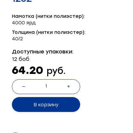
Запчасти для швейного оборудования
21
Намотка (нитки полиэстер):
Запчасти: иглы
3
4000 ярд
Нетканые материалы
2
Толщина (нитки полиэстер):
40/2
Установочное оборудование
8
Доступные упаковки:
12 боб
64.20
руб.
—
+
В корзину