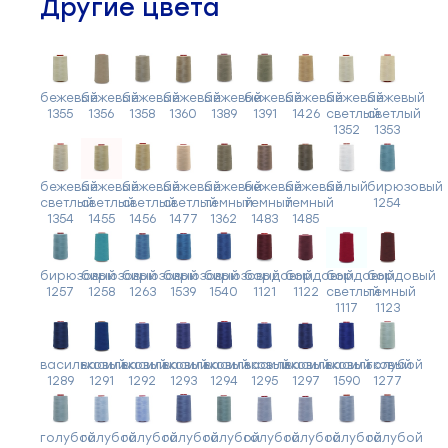
Другие цвета
бежевый
бежевый
бежевый
бежевый
бежевый
бежевый
бежевый
бежевый
бежевый
1355
1356
1358
1360
1389
1391
1426
светлый
светлый
1352
1353
бежевый
бежевый
бежевый
бежевый
бежевый
бежевый
бежевый
белый
бирюзовый
светлый
светлый
светлый
светлый
темный
темный
темный
1254
1354
1455
1456
1477
1362
1483
1485
бирюзовый
бирюзовый
бирюзовый
бирюзовый
бирюзовый
бордовый
бордовый
бордовый
бордовый
1257
1258
1263
1539
1540
1121
1122
светлый
темный
1117
1123
васильковый
васильковый
васильковый
васильковый
васильковый
васильковый
васильковый
васильковый
голубой
1289
1291
1292
1293
1294
1295
1297
1590
1277
голубой
голубой
голубой
голубой
голубой
голубой
голубой
голубой
голубой