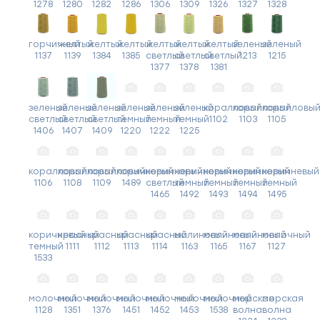
1278
1280
1282
1286
1306
1309
1326
1327
1328
горчичный
желтый
желтый
желтый
желтый
желтый
желтый
зеленый
зеленый
1137
1139
1384
1385
светлый
светлый
светлый
1213
1215
1377
1378
1381
зеленый
зеленый
зеленый
зеленый
зеленый
зеленый
коралловый
коралловый
коралловы
светлый
светлый
светлый
темный
темный
темный
1102
1103
1105
1406
1407
1409
1220
1222
1225
коралловый
коралловый
коралловый
коричневый
коричневый
коричневый
коричневый
коричневый
коричневый
1106
1108
1109
1489
светлый
темный
темный
темный
темный
1465
1492
1493
1494
1495
коричневый
красный
красный
красный
красный
малиновый
малиновый
малиновый
молочный
темный
1111
1112
1113
1114
1163
1165
1167
1127
1533
молочный
молочный
молочный
молочный
молочный
молочный
молочный
морская
морская
1128
1351
1376
1451
1452
1453
1538
волна
волна