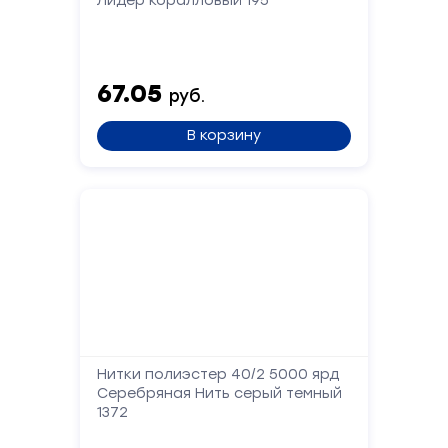
Лидер коралловый 195
Форма
обратной
связи
67.05
руб.
Заполните
В корзину
форму,
и
мы
вам
перезвоним
Ваше
имя
Телефон
Нитки полиэстер 40/2 5000 ярд
Серебряная Нить серый темный
1372