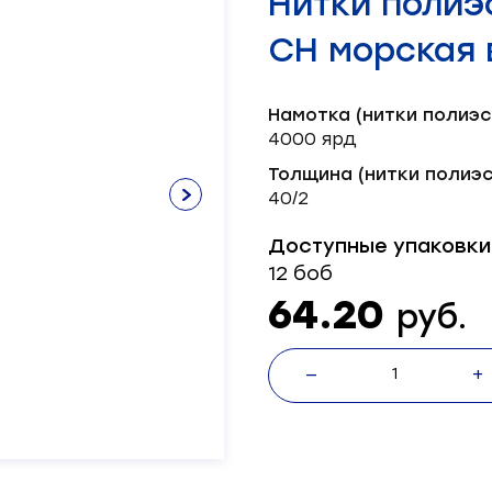
Нитки полиэ
Нитки х/б
Лента брючная
Пряжка
Окантователь
Масленка
Паты
Нитки швейные
Лента декоративная
Серводвигатель
СН морская 
Лента корсажная
Блочка
Масло
Пукля
Смазка
Хольнитен
Механизм
Шляпка
Тэн
Намотка (нитки полиэс
Ножи
4000 ярд
Толщина (нитки полиэс
40/2
Доступные упаковки
12 боб
64.20
руб.
—
+