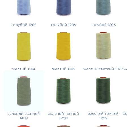
голубой 1282
голубой 1286
голубой 1306
желтый 1384
желтый 1385
желтый светлый 1377
ж
Форма
обратной
зеленый светлый
зеленый темный
зеленый темный
з
связи
1409
1220
1222