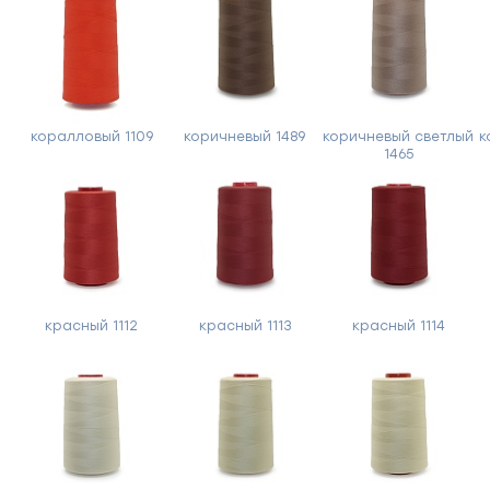
Заполните
форму,
и
мы
коралловый 1109
коричневый 1489
коричневый светлый
к
вам
1465
перезвоним
Ваше
имя
Телефон
красный 1112
красный 1113
красный 1114
Сообщение