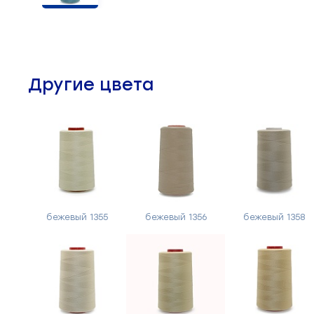
Челночные устройства
3
Приспособления для ШМ
15
Другие цвета
Запчасти для швейного
21
оборудования
Запчасти: иглы
3
Нетканые материалы
2
Установочное оборудование
8
бежевый 1355
бежевый 1356
бежевый 1358