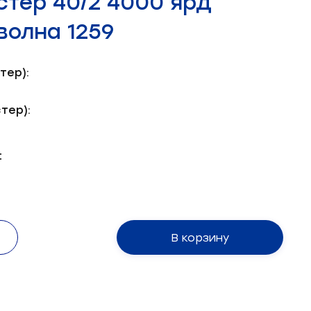
стер 40/2 4000 ярд
волна 1259
тер):
тер):
:
В корзину