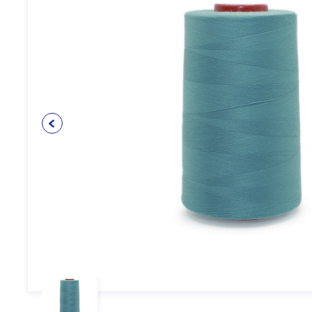
Упаковочные материалы
12
Пуговицы
5
Клеевые и прокладочные
5
материалы
Косая бейка
3
Кружево
6
Шнуры
4
Прикладные материалы
4
Ткань подкладочная
0
Товары для маркировки
8
Утеплители и наполнители
3