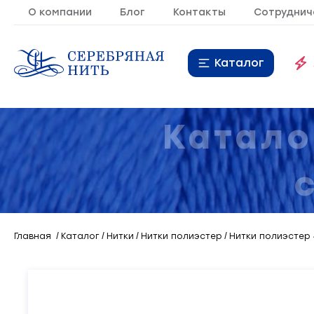
О компании
Блог
Контакты
Сотруднич
Каталог
Нитки
16
Катало
Молния
9
Резинка
10
Кант
7
Главная
Каталог
Нитки
Нитки полиэстер
Нитки полиэстер 
Лента
20
Металлопластиковая
21
фурнитура