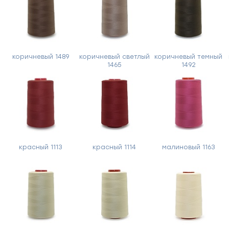
и
мы
вам
перезвоним
коричневый 1489
коричневый светлый
коричневый темный
Ваше
имя
1465
1492
Телефон
Сообщение
красный 1113
красный 1114
малиновый 1163