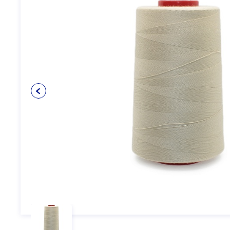
Упаковочные материалы
12
Пуговицы
5
Клеевые и прокладочные
5
материалы
Косая бейка
3
Кружево
6
Шнуры
4
Прикладные материалы
4
Ткань подкладочная
0
Товары для маркировки
8
Утеплители и наполнители
3