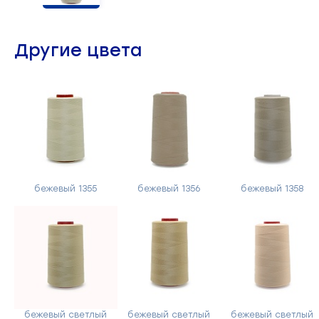
Челночные устройства
3
Другие цвета
Приспособления для ШМ
15
Запчасти для швейного
21
оборудования
Запчасти: иглы
3
Нетканые материалы
2
бежевый 1355
бежевый 1356
бежевый 1358
Установочное оборудование
8
бежевый светлый
бежевый светлый
бежевый светлый