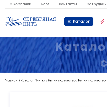
О компании
Блог
Контакты
Сотруднич
Каталог
Нитки
16
Катало
Молния
9
Резинка
10
Кант
7
Главная
Каталог
Нитки
Нитки полиэстер
Нитки полиэстер 
Лента
20
Металлопластиковая
21
фурнитура