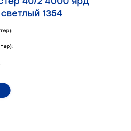
стер 40/2 4000 ярд
светлый 1354
тер):
тер):
: