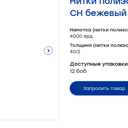
Нитки полиэ
Нитки х/б
Лента брючная
Пряжка
Окантователь
Масленка
Паты
Нитки швейные
Лента декоративная
Серводвигатель
СН бежевый 
Лента корсажная
Блочка
Масло
Пукля
Смазка
Хольнитен
Механизм
Шляпка
Тэн
Намотка (нитки полиэс
Ножи
4000 ярд
Толщина (нитки полиэс
40/2
Доступные упаковки
12 боб
Запросить товар