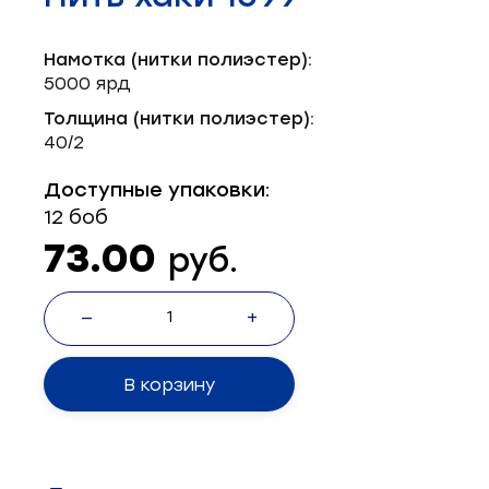
Запчасти для швейного оборудования
21
Намотка (нитки полиэстер):
Запчасти: иглы
3
5000 ярд
Нетканые материалы
2
Толщина (нитки полиэстер):
40/2
Установочное оборудование
8
Доступные упаковки:
12 боб
73.00
руб.
—
+
В корзину