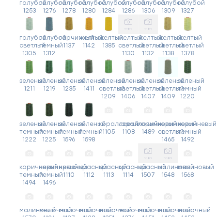
голубой
голубой
голубой
голубой
голубой
голубой
голубой
голубой
голубой
1253
1276
1278
1280
1284
1286
1306
1309
1327
голубой
голубой
горчичный
желтый
желтый
желтый
желтый
желтый
желтый
светлый
темный
1137
1142
1385
светлый
светлый
светлый
светлый
1305
1312
1130
1132
1138
1378
зеленый
зеленый
зеленый
зеленый
зеленый
зеленый
зеленый
зеленый
зеленый
1211
1219
1235
1411
светлый
светлый
светлый
светлый
темный
1209
1406
1407
1409
1220
зеленый
зеленый
зеленый
зеленый
коралловый
коралловый
коричневый
коричневый
коричневый
темный
темный
темный
темный
1105
1108
1489
светлый
темный
1222
1225
1596
1598
1465
1492
коричневый
коричневый
красный
красный
красный
красный
красный
малиновый
малиновый
темный
темный
1110
1112
1113
1114
1507
1548
1568
1494
1496
малиновый
молочный
молочный
молочный
молочный
молочный
молочный
молочный
молочный