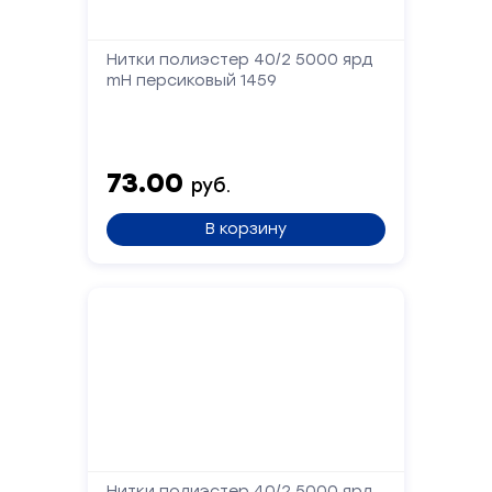
Форма
Нитки полиэстер 40/2 5000 ярд
mH персиковый 1459
обратной
связи
73.00
руб.
Заполните
форму,
В корзину
и
мы
вам
перезвоним
Ваше
имя
Телефон
Нитки полиэстер 40/2 5000 ярд