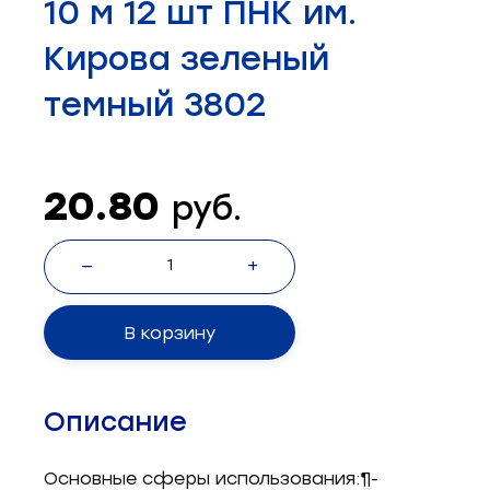
10 м 12 шт ПНК им.
Запчасти для швейного оборудования
21
Кирова зеленый
Запчасти: иглы
3
темный 3802
Нетканые материалы
2
Установочное оборудование
8
20.80
руб.
—
+
В корзину
Описание
Основные сферы использования:¶-