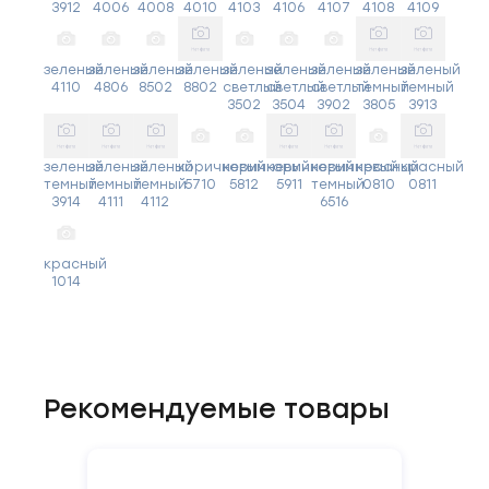
3912
4006
4008
4010
4103
4106
4107
4108
4109
зеленый
зеленый
зеленый
зеленый
зеленый
зеленый
зеленый
зеленый
зеленый
4110
4806
8502
8802
светлый
светлый
светлый
темный
темный
3502
3504
3902
3805
3913
зеленый
зеленый
зеленый
коричневый
коричневый
коричневый
коричневый
красный
красный
темный
темный
темный
5710
5812
5911
темный
0810
0811
3914
4111
4112
6516
красный
1014
Рекомендуемые товары