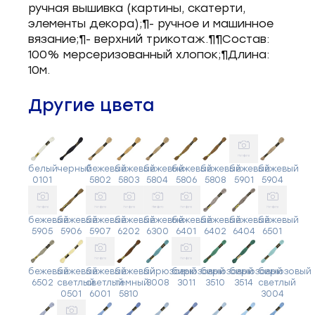
ручная вышивка (картины, скатерти,
элементы декора);¶- ручное и машинное
вязание;¶- верхний трикотаж.¶¶Состав:
100% мерсеризованный хлопок;¶Длина:
10м.
Другие цвета
белый
черный
бежевый
бежевый
бежевый
бежевый
бежевый
бежевый
бежевый
0101
5802
5803
5804
5806
5808
5901
5904
бежевый
бежевый
бежевый
бежевый
бежевый
бежевый
бежевый
бежевый
бежевый
5905
5906
5907
6202
6300
6401
6402
6404
6501
бежевый
бежевый
бежевый
бежевый
бирюзовый
бирюзовый
бирюзовый
бирюзовый
бирюзовый
6502
светлый
светлый
темный
3008
3011
3510
3514
светлый
0501
6001
5810
3004