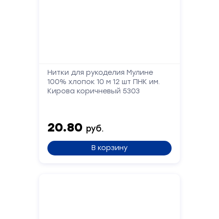
Форма
обратной
Нитки для рукоделия Мулине
связи
100% хлопок 10 м 12 шт ПНК им.
Кирова коричневый 5303
Заполните
форму,
20.80
руб.
и
мы
В корзину
вам
перезвоним
Ваше
имя