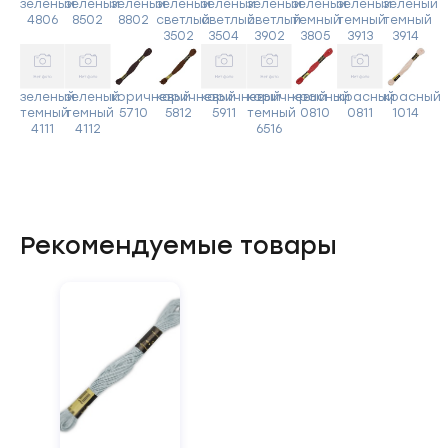
зеленый
зеленый
зеленый
зеленый
зеленый
зеленый
зеленый
зеленый
зеленый
4806
8502
8802
светлый
светлый
светлый
темный
темный
темный
3502
3504
3902
3805
3913
3914
зеленый
зеленый
коричневый
коричневый
коричневый
коричневый
красный
красный
красный
темный
темный
5710
5812
5911
темный
0810
0811
1014
4111
4112
6516
Рекомендуемые товары