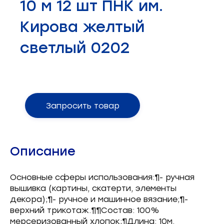
10 м 12 шт ПНК им.
Запчасти для швейного оборудования
21
Кирова желтый
Запчасти: иглы
3
светлый 0202
Нетканые материалы
2
Установочное оборудование
8
Запросить товар
Описание
Основные сферы использования:¶- ручная
вышивка (картины, скатерти, элементы
декора);¶- ручное и машинное вязание;¶-
верхний трикотаж.¶¶Состав: 100%
мерсеризованный хлопок;¶Длина: 10м.