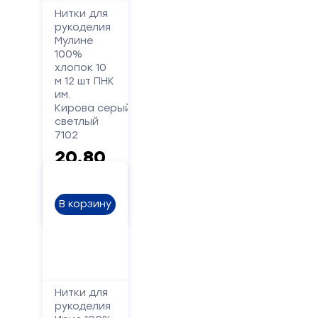
Нитки для
рукоделия
Форма
Мулине
100%
обратной
хлопок 10
м 12 шт ПНК
связи
им.
Кирова серый
светлый
Заполните
7102
форму,
20.80
и
мы
руб.
вам
перезвоним
В корзину
Ваше
имя
Нитки для
Телефон
рукоделия