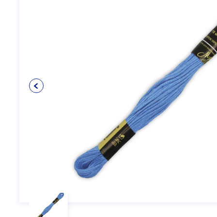
Упаковочные материалы
12
Пуговицы
5
Клеевые и прокладочные
5
материалы
Косая бейка
3
Кружево
6
Шнуры
4
Прикладные материалы
4
Ткань подкладочная
0
Товары для маркировки
8
Утеплители и наполнители
3