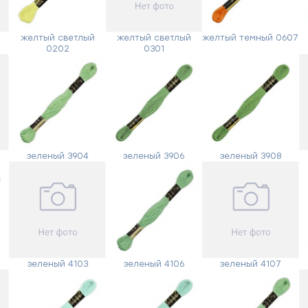
связи
желтый светлый
желтый светлый
желтый темный 0607
0202
0301
Заполните
форму,
и
мы
вам
перезвоним
зеленый 3904
зеленый 3906
зеленый 3908
Ваше
имя
Телефон
зеленый 4103
зеленый 4106
зеленый 4107
Сообщение