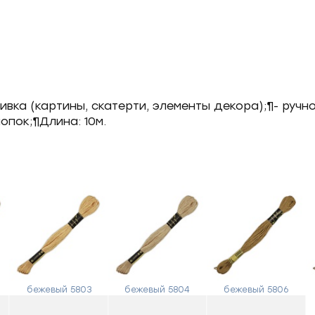
вка (картины, скатерти, элементы декора);¶- ручно
пок;¶Длина: 10м.
бежевый 5803
бежевый 5804
бежевый 5806