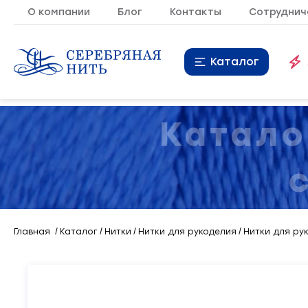
О компании
Блог
Контакты
Сотруднич
Каталог
Нитки
16
Катало
Молния
9
Резинка
10
Кант
7
Главная
Каталог
Нитки
Нитки для рукоделия
Нитки для рук
Лента
20
Металлопластиковая
21
фурнитура