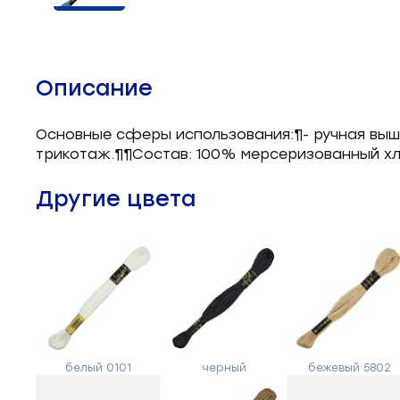
Челночные устройства
3
Приспособления для ШМ
15
Описание
Запчасти для швейного
21
оборудования
Основные сферы использования:¶- ручная выши
трикотаж.¶¶Состав: 100% мерсеризованный хло
Запчасти: иглы
3
Другие цвета
Нетканые материалы
2
Установочное оборудование
8
белый 0101
черный
бежевый 5802