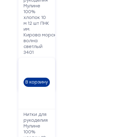
рукоделия
Мулине
100%
Сообщение
хлопок 10
м 12 шт ПНК
им.
Кирова морская
волна
светлый
3401
20.80
руб.
Отправить
В корзину
Нитки для
рукоделия
Мулине
100%