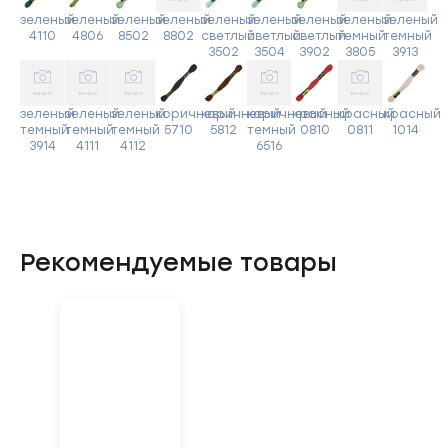
зеленый
зеленый
зеленый
зеленый
зеленый
зеленый
зеленый
зеленый
зеленый
4110
4806
8502
8802
светлый
светлый
светлый
темный
темный
3502
3504
3902
3805
3913
зеленый
зеленый
зеленый
коричневый
коричневый
коричневый
красный
красный
красный
темный
темный
темный
5710
5812
темный
0810
0811
1014
3914
4111
4112
6516
Рекомендуемые товары