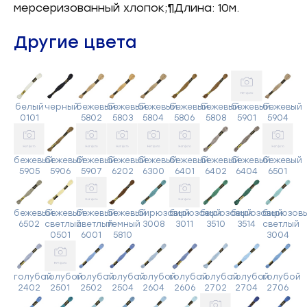
мерсеризованный хлопок;¶Длина: 10м.
Другие цвета
белый
черный
бежевый
бежевый
бежевый
бежевый
бежевый
бежевый
бежевый
0101
5802
5803
5804
5806
5808
5901
5904
бежевый
бежевый
бежевый
бежевый
бежевый
бежевый
бежевый
бежевый
бежевый
5905
5906
5907
6202
6300
6401
6402
6404
6501
бежевый
бежевый
бежевый
бежевый
бирюзовый
бирюзовый
бирюзовый
бирюзовый
бирюзов
6502
светлый
светлый
темный
3008
3011
3510
3514
светлый
0501
6001
5810
3004
голубой
голубой
голубой
голубой
голубой
голубой
голубой
голубой
голубой
2402
2501
2502
2504
2604
2606
2702
2704
2706