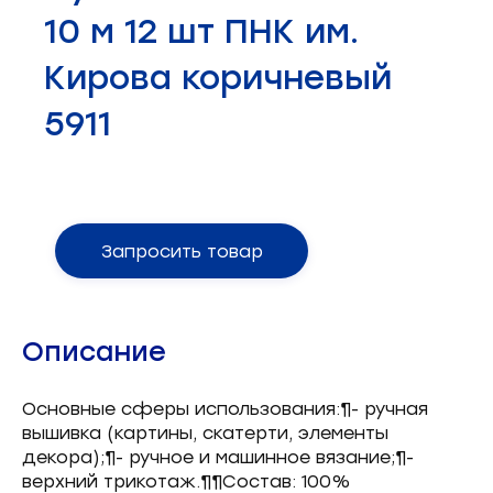
Запчасти для швейного оборудования
21
10 м 12 шт ПНК им.
Запчасти: иглы
3
Кирова коричневый
5911
Нетканые материалы
2
Установочное оборудование
8
Запросить товар
Описание
Основные сферы использования:¶- ручная
вышивка (картины, скатерти, элементы
декора);¶- ручное и машинное вязание;¶-
верхний трикотаж.¶¶Состав: 100%