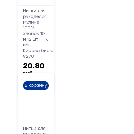
Нитки для
рукоделия
Форма
Мулине
100%
обратной
хлопок 10
связи
м 12 шт ПНК
им.
Кирова бирюзовый
Заполните
9270
форму,
20.80
и
руб.
мы
вам
В корзину
перезвоним
Ваше
имя
Телефон
Нитки для