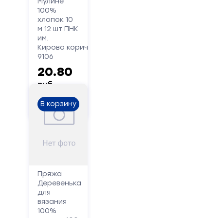
Мулине
100%
хлопок 10
Сообщение
м 12 шт ПНК
им.
Кирова коричневый
9106
20.80
руб.
В корзину
Отправить
Пряжа
Деревенька
для
вязания
100%