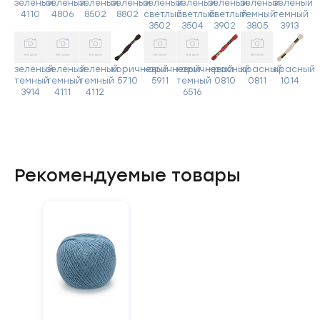
зеленый
зеленый
зеленый
зеленый
зеленый
зеленый
зеленый
зеленый
зеленый
4110
4806
8502
8802
светлый
светлый
светлый
темный
темный
3502
3504
3902
3805
3913
зеленый
зеленый
зеленый
коричневый
коричневый
коричневый
красный
красный
красный
темный
темный
темный
5710
5911
темный
0810
0811
1014
3914
4111
4112
6516
Рекомендуемые товары