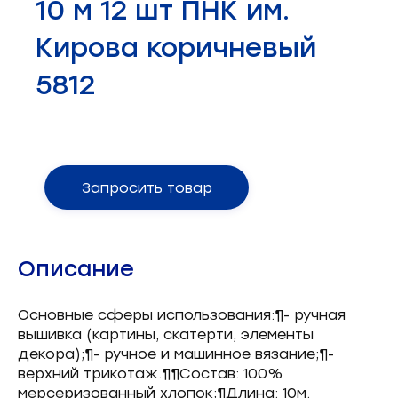
10 м 12 шт ПНК им.
Запчасти для швейного оборудования
21
Кирова коричневый
Запчасти: иглы
3
5812
Нетканые материалы
2
Установочное оборудование
8
Запросить товар
Описание
Основные сферы использования:¶- ручная
вышивка (картины, скатерти, элементы
декора);¶- ручное и машинное вязание;¶-
верхний трикотаж.¶¶Состав: 100%
мерсеризованный хлопок;¶Длина: 10м.