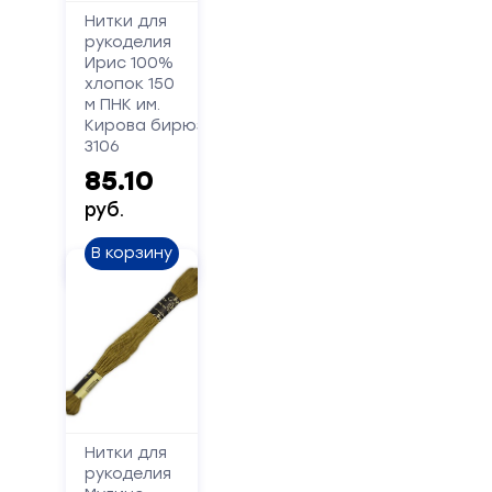
Нитки для
рукоделия
Форма
Ирис 100%
хлопок 150
обратной
м ПНК им.
Кирова бирюзовый
связи
3106
85.10
Заполните
руб.
форму,
и
В корзину
мы
вам
перезвоним
Ваше
имя
Нитки для
Телефон
рукоделия