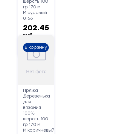
шерсть 100
гр 170 м
М суровый
0166
202.45
руб.
В корзину
Пряжа
Деревенька
для
вязания
100%
шерсть 100
гр 170 м
М коричневый