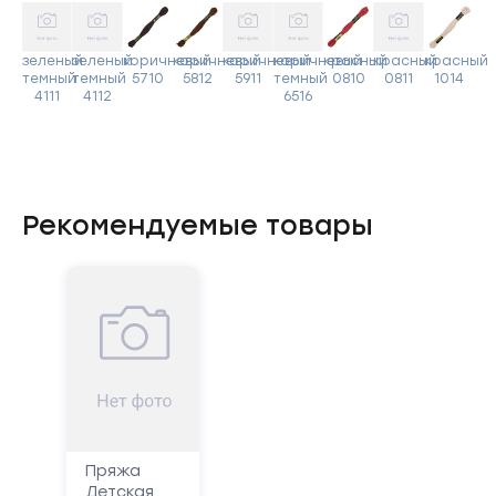
зеленый
зеленый
коричневый
коричневый
коричневый
коричневый
красный
красный
красный
темный
темный
5710
5812
5911
темный
0810
0811
1014
4111
4112
6516
Рекомендуемые товары
Пряжа
Детская