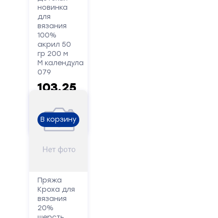
новинка
для
Форма
вязания
обратной
100%
акрил 50
связи
гр 200 м
М календула
079
Заполните
103.25
форму,
и
руб.
мы
вам
В корзину
перезвоним
Ваше
имя
Пряжа
Кроха для
Телефон
вязания
20%
шерсть,