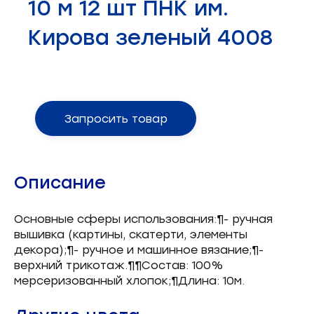
10 м 12 шт ПНК им.
Запчасти для швейного оборудования
21
Кирова зеленый 4008
Запчасти: иглы
3
Нетканые материалы
2
Установочное оборудование
8
Запросить товар
Описание
Основные сферы использования:¶- ручная
вышивка (картины, скатерти, элементы
декора);¶- ручное и машинное вязание;¶-
верхний трикотаж.¶¶Состав: 100%
мерсеризованный хлопок;¶Длина: 10м.