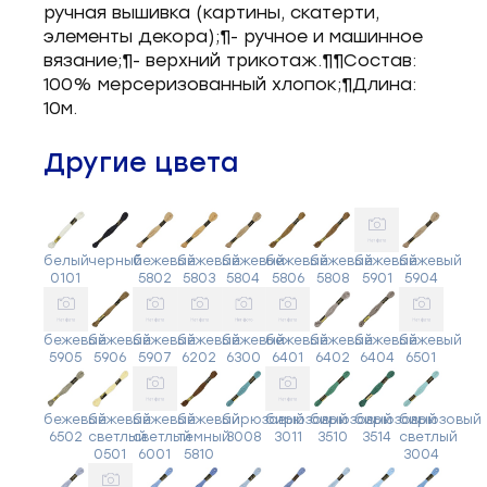
ручная вышивка (картины, скатерти,
элементы декора);¶- ручное и машинное
вязание;¶- верхний трикотаж.¶¶Состав:
100% мерсеризованный хлопок;¶Длина:
10м.
Другие цвета
белый
черный
бежевый
бежевый
бежевый
бежевый
бежевый
бежевый
бежевый
0101
5802
5803
5804
5806
5808
5901
5904
бежевый
бежевый
бежевый
бежевый
бежевый
бежевый
бежевый
бежевый
бежевый
5905
5906
5907
6202
6300
6401
6402
6404
6501
бежевый
бежевый
бежевый
бежевый
бирюзовый
бирюзовый
бирюзовый
бирюзовый
бирюзовый
6502
светлый
светлый
темный
3008
3011
3510
3514
светлый
0501
6001
5810
3004