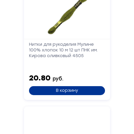
Форма
обратной
Нитки для рукоделия Мулине
связи
100% хлопок 10 м 12 шт ПНК им.
Кирова оливковый 4505
Заполните
форму,
20.80
руб.
и
мы
В корзину
вам
перезвоним
Ваше
имя