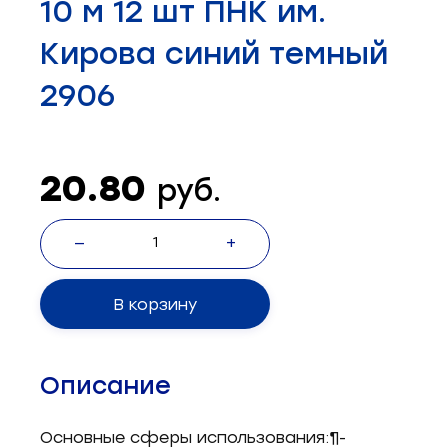
10 м 12 шт ПНК им.
Запчасти для швейного оборудования
21
Кирова синий темный
Запчасти: иглы
3
2906
Нетканые материалы
2
Установочное оборудование
8
20.80
руб.
—
+
В корзину
Описание
Основные сферы использования:¶-