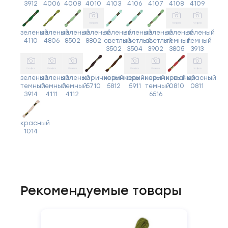
3912
4006
4008
4010
4103
4106
4107
4108
4109
зеленый
зеленый
зеленый
зеленый
зеленый
зеленый
зеленый
зеленый
зеленый
4110
4806
8502
8802
светлый
светлый
светлый
темный
темный
3502
3504
3902
3805
3913
зеленый
зеленый
зеленый
коричневый
коричневый
коричневый
коричневый
красный
красный
темный
темный
темный
5710
5812
5911
темный
0810
0811
3914
4111
4112
6516
красный
1014
Рекомендуемые товары