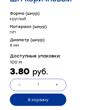
Запчасти для швейного оборудования
21
Форма (шнур):
Запчасти: иглы
3
круглый
Нетканые материалы
2
Материал (шнур):
п/п
Установочное оборудование
8
Диаметр (шнур):
8 мм
Доступные упаковки:
100 м
3.80
руб.
—
+
В корзину