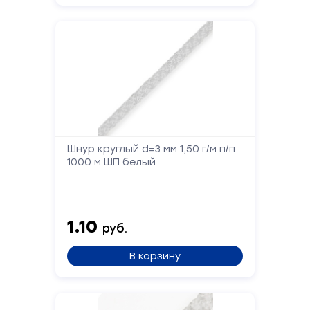
Форма
обратной
Шнур круглый d=3 мм 1,50 г/м п/п
связи
1000 м ШП белый
Заполните
форму,
1.10
и
руб.
мы
вам
В корзину
перезвоним
Ваше