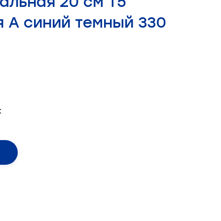
альная 20 см Т5
 А синий темный 330
: