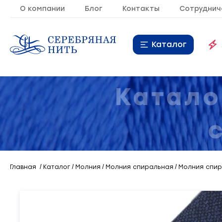
О компании
Блог
Контакты
Сотруднич
Каталог
Нитки
16
Катало
Молния
9
Резинка
10
Кант
7
Главная
Каталог
Молния
Молния спиральная
Молния спир
Лента
20
Металлопластиковая
21
фурнитура