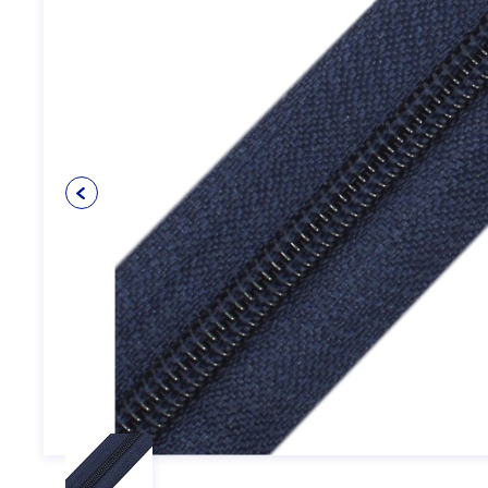
Упаковочные материалы
12
Пуговицы
5
Клеевые и прокладочные
5
материалы
Косая бейка
3
Кружево
6
Шнуры
4
Прикладные материалы
4
Ткань подкладочная
0
Товары для маркировки
8
Утеплители и наполнители
3