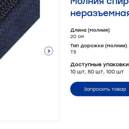
Молния спир
Нитки х/б
Лента брючная
Пряжка
Окантователь
Масленка
Паты
Нитки швейные
Лента декоративная
Серводвигатель
неразъемная
Лента корсажная
Блочка
Масло
Пукля
Смазка
Хольнитен
Механизм
Шляпка
Тэн
Длина (молния):
Ножи
20 см
Тип дорожки (молнии):
Т5
Доступные упаковки
10 шт, 50 шт, 100 шт
Запросить товар