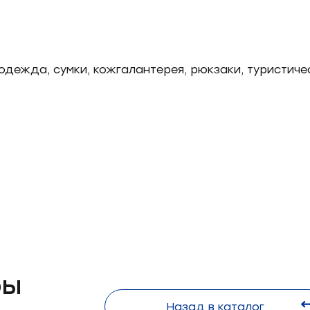
одежда, сумки, кожгалантерея, рюкзаки, туристиче
Форма
обратной
связи
ры
Назад в каталог