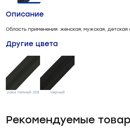
Челночные устройства
3
Описание
Приспособления для ШМ
15
Область применения: женская, мужская, детская 
Запчасти для швейного
21
Другие цвета
оборудования
Запчасти: иглы
3
Нетканые материалы
2
Установочное оборудование
8
хаки темный 328
черный
Рекомендуемые това