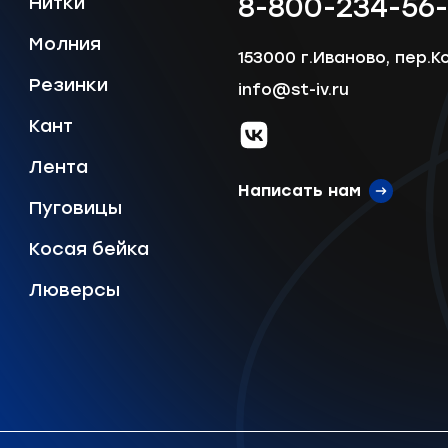
8-800-234-56
Нитки
Молния
153000 г.Иваново, пер.К
Резинки
Отправить
info@st-iv.ru
Кант
vk.com
Лента
Написать нам
Пуговицы
Косая бейка
Люверсы