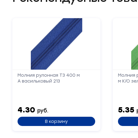
Молния рулонная Т3 400 м
Молния р
А васильковый 213
м К/О зе
4.30
5.35
руб.
В корзину