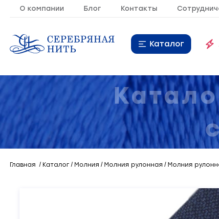
О компании
Блог
Контакты
Сотруднич
Каталог
Нитки
16
Катало
Молния
9
Резинка
10
Кант
7
Главная
Каталог
Молния
Молния рулонная
Молния рулонна
Лента
20
Металлопластиковая
21
фурнитура