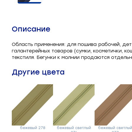
Челночные устройства
3
Приспособления для ШМ
15
Описание
Запчасти для швейного
21
оборудования
Область применения: для пошива рабочей, дет
галантерейных товаров (сумки, косметички, к
Запчасти: иглы
3
текстиля. Бегунки к молнии продаются отдельн
Нетканые материалы
2
Другие цвета
Установочное оборудование
8
бежевый 278
бежевый светлый
бежевый светлы