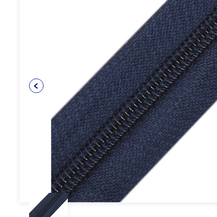
Упаковочные материалы
12
Пуговицы
5
Клеевые и прокладочные
5
материалы
Косая бейка
3
Кружево
6
Шнуры
4
Прикладные материалы
4
Ткань подкладочная
0
Товары для маркировки
8
Утеплители и наполнители
3