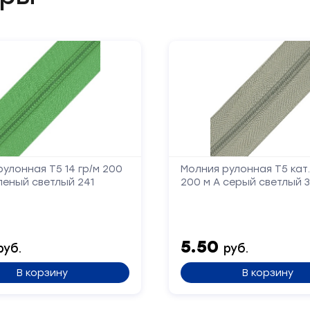
перезвоним
Ваше
имя
Телефон
Сообщение
улонная Т5 14 гр/м 200
Молния рулонная Т5 кат.D
леный светлый 241
200 м А серый светлый 3
5.50
руб.
руб.
В корзину
В корзину
Отправить