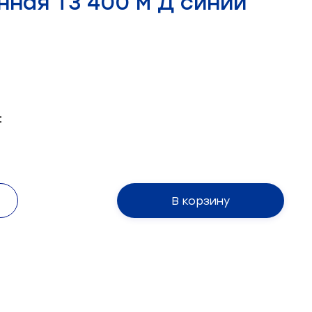
нная Т3 400 м Д синий
:
В корзину