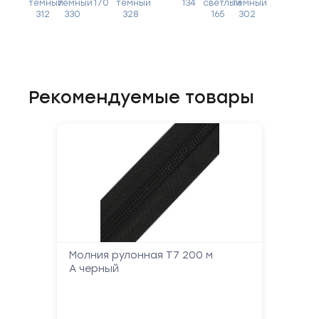
темный
темный
170
темный
134
светлый
темный
312
330
328
165
302
Рекомендуемые товары
Молния рулонная Т7 200 м
А черный