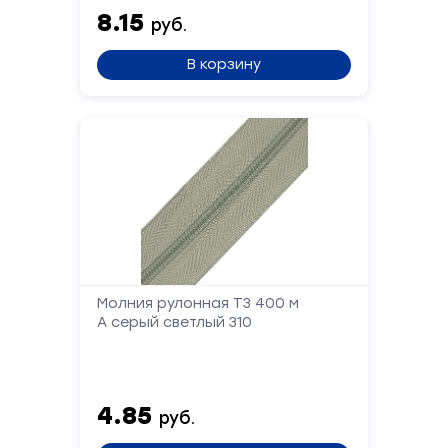
8.15
руб.
В корзину
Форма
обратной
связи
Молния рулонная Т3 400 м
А серый светлый 310
Заполните
форму,
и
мы
4.85
вам
руб.
перезвоним