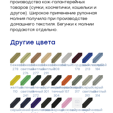
производства кож-галантерейных
товаров (сумки, косметички, кошельки и
другое). Широкое применение рулонная
молния получила при производстве
домашнего текстиля. Бегунки к молнии
продаются отдельно.
Другие цвета
бежевый
бежевый
бежевый
бежевый
бежевый
белый
бордовый
васильковый
голубой
278
светлый
светлый
светлый
308
178
213
184
276
277
291
желтый
зеленый
зеленый
коричневый
коричневый
оранжевый
серый
серый
серый
110
светлый
темный
301
темный
157
317
светлый
светлый
241
272
304
310
314
серый
синий
фиолетовый
хаки
черный
розовый
сиреневый
коричневый