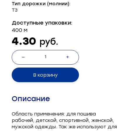
Тип дорожки (молнии):
Запчасти для швейного оборудования
21
Т3
Запчасти: иглы
3
Доступные упаковки:
400 м
Нетканые материалы
2
4.30
руб.
Установочное оборудование
8
—
+
В корзину
Описание
Область применения: для пошива
рабочей, детской, спортивной, женской,
мужской одежды. Так же используют для