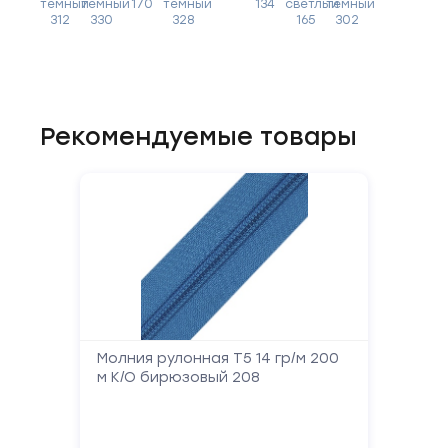
темный
темный
170
темный
134
светлый
темный
312
330
328
165
302
Рекомендуемые товары
Молния рулонная Т5 14 гр/м 200
м К/О бирюзовый 208