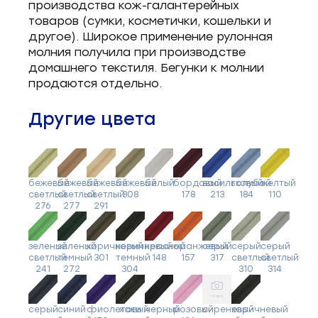
производства кож-галантерейных
товаров (сумки, косметички, кошельки и
другое). Широкое применение рулонная
молния получила при производстве
домашнего текстиля. Бегунки к молнии
продаются отдельно.
Другие цвета
бежевый
бежевый
бежевый
бежевый
белый
бордовый
васильковый
голубой
желтый
светлый
светлый
светлый
308
178
213
184
110
276
277
291
зеленый
зеленый
коричневый
коричневый
красный
оранжевый
серый
серый
серый
светлый
темный
301
темный
148
157
317
светлый
светлый
241
272
304
310
314
серый
синий
фиолетовый
хаки
черный
розовый
сиреневый
коричневый