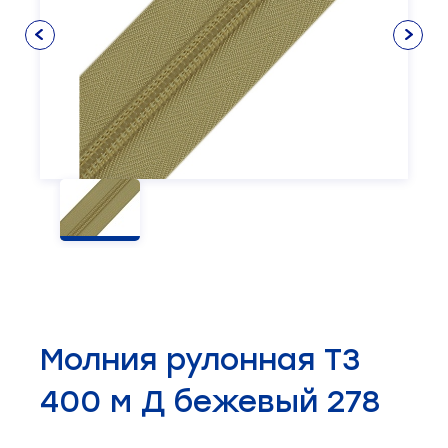
Клеевые и прокладочные материалы
5
Нитки люрекс
Лента атласная
Уплотнитель
Шпагат
Распылитель
Ножи
Косая бейка
3
Нитки полиэфирные
Лента матрасная
Рамка
Упаковка
Стержень
Отвертка
Нить высокопрочная
Лента тафтяная
Застежка для комбинезона
Стойка
Пластина игольная
Кружево
6
Нитки для рукоделия
Лента нитепрошивная
Карабин
Шкив
Подошва лапки
Шнуры
4
Набор ниток
Лента репсовая
Крючок
Щетка для чистки машин
Пятновыводитель
Нитки швейные
Лента силиконовая
Магнит
Регулятор натяжения нити
Прикладные материалы
4
Лента декоративная
Накладка
Рейка
Ткань подкладочная
0
Паты
Ремни
Товары для маркировки
8
Пукля
Серводвигатель
Шляпка
Смазка
Утеплители и наполнители
3
Тэн
Молния рулонная Т3
Челночные устройства
3
400 м Д бежевый 278
Приспособления для ШМ
15