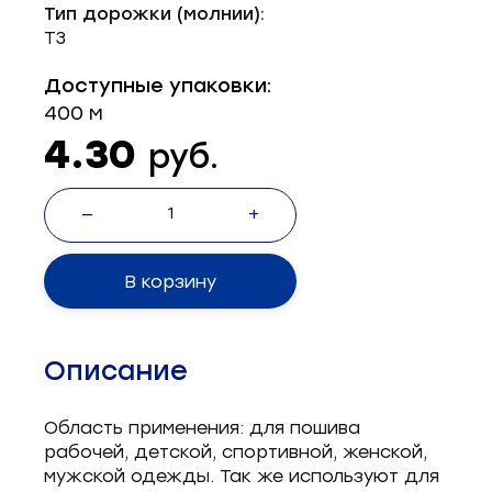
Тип дорожки (молнии):
Запчасти для швейного оборудования
21
Т3
Запчасти: иглы
3
Доступные упаковки:
400 м
Нетканые материалы
2
4.30
руб.
Установочное оборудование
8
—
+
В корзину
Описание
Область применения: для пошива
рабочей, детской, спортивной, женской,
мужской одежды. Так же используют для