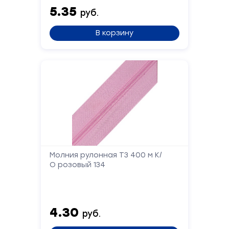
5.35
руб.
В корзину
Форма
обратной
связи
Молния рулонная Т3 400 м К/
О розовый 134
Заполните
форму,
и
мы
4.30
вам
руб.
перезвоним