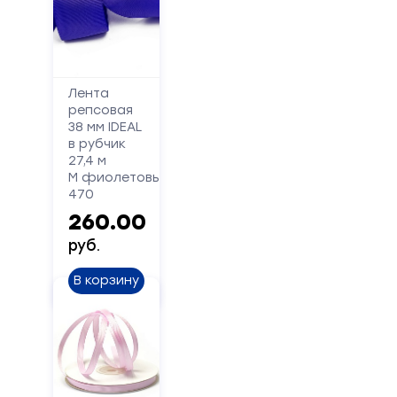
Лента
репсовая
Форма
38 мм IDEAL
обратной
в рубчик
27,4 м
связи
М фиолетовый
470
Заполните
260.00
форму,
руб.
и
мы
В корзину
вам
перезвоним
Ваше
имя