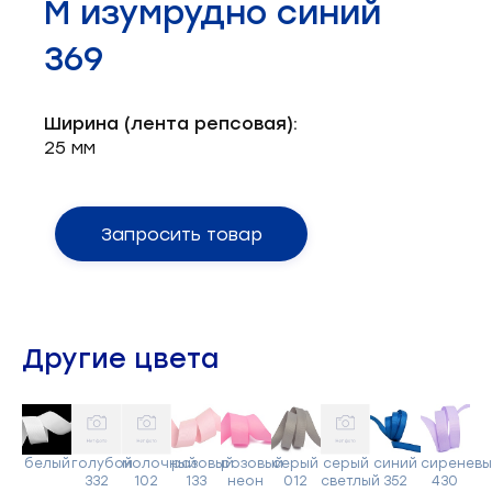
М изумрудно синий
Запчасти для швейного оборудования
21
369
Запчасти: иглы
3
Нетканые материалы
2
Ширина (лента репсовая):
25 мм
Установочное оборудование
8
Запросить товар
Другие цвета
белый
голубой
молочный
розовый
розовый
серый
серый
синий
сиреневы
332
102
133
неон
012
светлый
352
430