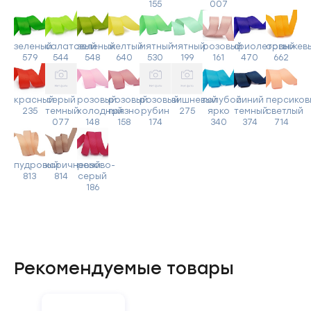
155
007
зеленый
салатовый
зеленый
желтый
мятный
мятный
розовый
фиолетовый
оранжев
579
544
548
640
530
199
161
470
662
красный
серый
розовый
розовый
розовый
вишневый
голубой
синий
персиков
235
темный
холодный
грязно
рубин
275
ярко
темный
светлый
077
148
158
174
340
374
714
пудровый
коричневый
розово-
813
814
серый
186
Рекомендуемые товары