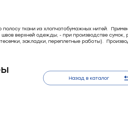
 полосу ткани из хлопчатобумажных нитей. Примен
швов верхней одежды; - при производстве сумок, р
есемки, закладки, переплетные работы). Произво
Форма
ры
обратной
Назад в каталог
связи
Заполните
Лента
Лента
Лента
Лента
форму,
киперная
киперная
киперная
киперная
и
10
20
15
20