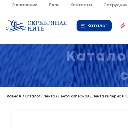
О компании
Блог
Контакты
Сотруднич
Каталог
Нитки
16
Катало
Молния
9
Резинка
10
Кант
7
Главная
Каталог
Лента
Лента киперная
Лента киперная 15
Лента
20
Металлопластиковая
21
фурнитура