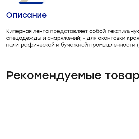
Челночные устройства
3
Описание
Приспособления для ШМ
15
Киперная лента представляет собой текстильную
спецодежды и снаряжений; - для окантовки края 
Запчасти для швейного
21
полиграфической и бумажной промышленности (т
оборудования
Запчасти: иглы
3
Рекомендуемые това
Нетканые материалы
2
Установочное оборудование
8