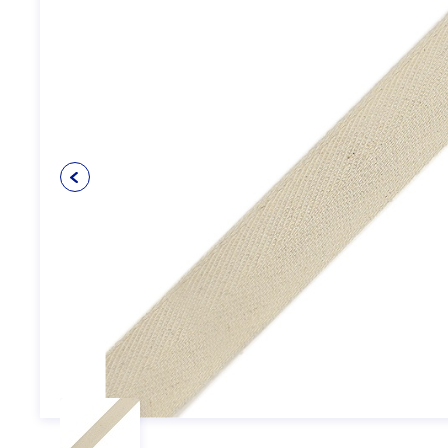
Упаковочные материалы
12
Пуговицы
5
Клеевые и прокладочные
5
материалы
Косая бейка
3
Кружево
6
Шнуры
4
Прикладные материалы
4
Ткань подкладочная
0
Товары для маркировки
8
Утеплители и наполнители
3