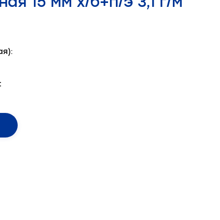
ая 15 мм х/б+п/э 3,1 г/м
я):
: