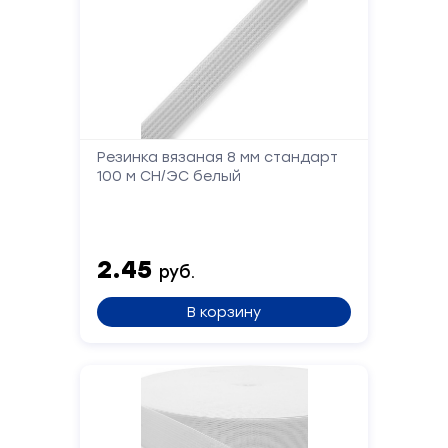
Форма
Резинка вязаная 8 мм стандарт
обратной
100 м СН/ЭС белый
связи
Заполните
2.45
руб.
форму,
и
В корзину
мы
вам
перезвоним
Ваше
имя