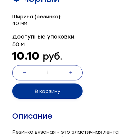
Запчасти для швейного оборудования
21
Ширина (резинка):
Запчасти: иглы
3
40 мм
Нетканые материалы
2
Доступные упаковки:
50 м
Установочное оборудование
8
10.10
руб.
—
+
В корзину
Описание
Резинка вязаная - это эластичная лента