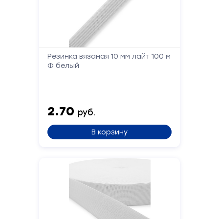
Форма
Резинка вязаная 10 мм лайт 100 м
Ф белый
обратной
связи
2.70
руб.
Заполните
форму,
В корзину
и
мы
вам
перезвоним
Ваше
имя