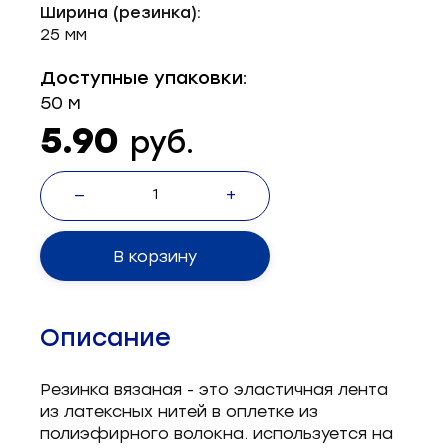
Ширина (резинка):
Запчасти для швейного оборудования
21
25 мм
Запчасти: иглы
3
Доступные упаковки:
50 м
Нетканые материалы
2
5.90
руб.
Установочное оборудование
8
—
+
В корзину
Описание
Резинка вязаная - это эластичная лента
из латексных нитей в оплетке из
полиэфирного волокна. используется на