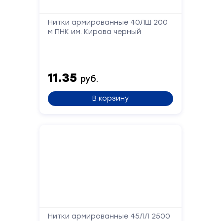
Нитки армированные 40ЛШ 200
Форма
м ПНК им. Кирова черный
обратной
связи
11.35
руб.
Заполните
форму,
В корзину
и
мы
вам
перезвоним
Ваше
имя
Телефон
Нитки армированные 45ЛЛ 2500