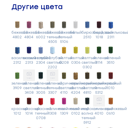
Другие цвета
бежевый
бежевый
бежевый
бежевый
бежевый
белый
бирюзовый
бордовый
васильковы
4802
4804
6002
темный
темный
2510
1018
2311
4505
5106
васильковый
васильковый
голубой
голубой
желтый
желтый
желтый
зеленый
зеленый
2312
2313
2304
светлый
0208
0306
светлый
3114
3510
2202
0302
зеленый
зеленый
зеленый
зеленый
коричневый
коричневый
коричневый
коричневый
красный
3909
светлый
темный
темный
светлый
светлый
светлый
темный
1010
3408
3005
3307
4110
4204
4810
5312
красный
красный
красный
малиновый
малиновый
молочный
морская
оливковый
оранжевый
1012
1014
темный
1308
1309
0102
волна
4010
0610
0708
темный
5912