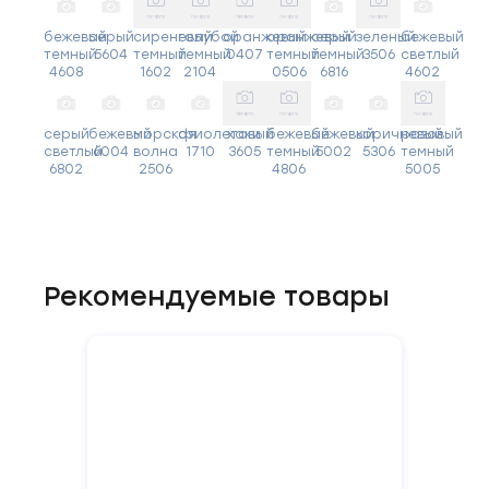
бежевый
серый
сиреневый
голубой
оранжевый
оранжевый
серый
зеленый
бежевый
темный
5604
темный
темный
0407
темный
темный
3506
светлый
4608
1602
2104
0506
6816
4602
серый
бежевый
морская
фиолетовый
хаки
бежевый
бежевый
коричневый
розовый
светлый
6004
волна
1710
3605
темный
5002
5306
темный
6802
2506
4806
5005
Рекомендуемые товары