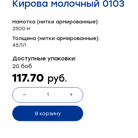
Кирова молочный 0103
Запчасти для швейного оборудования
21
Запчасти: иглы
3
Намотка (нитки армированные):
2500 м
Нетканые материалы
2
Толщина (нитки армированные):
45ЛЛ
Установочное оборудование
8
Доступные упаковки:
20 боб
117.70
руб.
—
+
В корзину