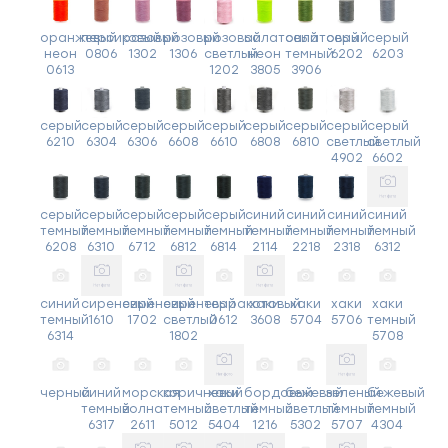
оранжевый
персиковый
розовый
розовый
розовый
салатовый
салатовый
серый
серый
неон
0806
1302
1306
светлый
неон
темный
6202
6203
0613
1202
3805
3906
серый
серый
серый
серый
серый
серый
серый
серый
серый
6210
6304
6306
6608
6610
6808
6810
светлый
светлый
4902
6602
серый
серый
серый
серый
серый
синий
синий
синий
синий
темный
темный
темный
темный
темный
темный
темный
темный
темный
6208
6310
6712
6812
6814
2114
2218
2318
6312
синий
сиреневый
сиреневый
сиреневый
терракотовый
хаки
хаки
хаки
хаки
темный
1610
1702
светлый
0612
3608
5704
5706
темный
6314
1802
5708
черный
синий
морская
коричневый
хаки
бордовый
бежевый
зеленый
бежевый
темный
волна
темный
светлый
темный
светлый
темный
темный
6317
2611
5012
5404
1216
5302
5707
4304