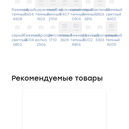
бежевый
серый
сиреневый
голубой
оранжевый
оранжевый
серый
зеленый
бежевый
темный
5604
темный
темный
0407
темный
темный
3506
светлый
4608
1602
2104
0506
6816
4602
серый
бежевый
морская
фиолетовый
хаки
бежевый
бежевый
коричневый
розовый
светлый
6004
волна
1710
3605
темный
5002
5306
темный
6802
2506
4806
5005
Рекомендуемые товары