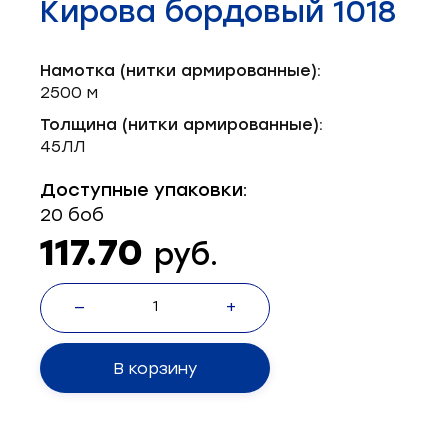
Кирова бордовый 1018
Запчасти для швейного оборудования
21
Запчасти: иглы
3
Намотка (нитки армированные):
2500 м
Нетканые материалы
2
Толщина (нитки армированные):
45ЛЛ
Установочное оборудование
8
Доступные упаковки:
20 боб
117.70
руб.
—
+
В корзину