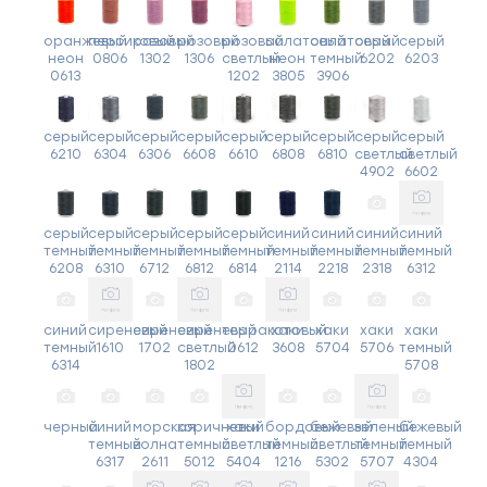
оранжевый
персиковый
розовый
розовый
розовый
салатовый
салатовый
серый
серый
неон
0806
1302
1306
светлый
неон
темный
6202
6203
0613
1202
3805
3906
серый
серый
серый
серый
серый
серый
серый
серый
серый
6210
6304
6306
6608
6610
6808
6810
светлый
светлый
4902
6602
серый
серый
серый
серый
серый
синий
синий
синий
синий
темный
темный
темный
темный
темный
темный
темный
темный
темный
6208
6310
6712
6812
6814
2114
2218
2318
6312
синий
сиреневый
сиреневый
сиреневый
терракотовый
хаки
хаки
хаки
хаки
темный
1610
1702
светлый
0612
3608
5704
5706
темный
6314
1802
5708
черный
синий
морская
коричневый
хаки
бордовый
бежевый
зеленый
бежевый
темный
волна
темный
светлый
темный
светлый
темный
темный
6317
2611
5012
5404
1216
5302
5707
4304