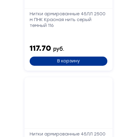
Нитки армированные 45ЛЛ 2500
Форма
м ПНК Красная нить серый
обратной
темный 116
связи
117.70
руб.
Заполните
форму,
В корзину
и
мы
вам
перезвоним
Ваше
имя
Телефон
Нитки армированные 45ЛЛ 2500