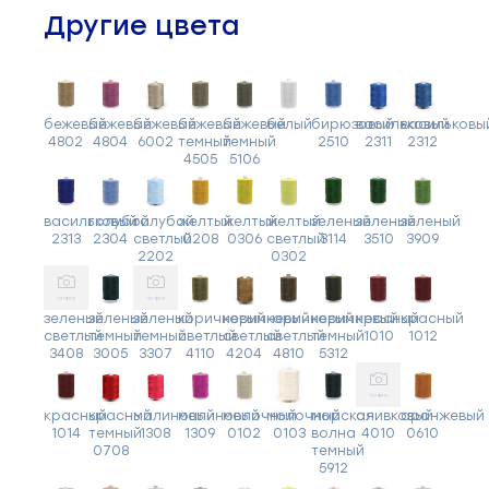
Другие цвета
бежевый
бежевый
бежевый
бежевый
бежевый
белый
бирюзовый
васильковый
васильковы
4802
4804
6002
темный
темный
2510
2311
2312
4505
5106
васильковый
голубой
голубой
желтый
желтый
желтый
зеленый
зеленый
зеленый
2313
2304
светлый
0208
0306
светлый
3114
3510
3909
2202
0302
зеленый
зеленый
зеленый
коричневый
коричневый
коричневый
коричневый
красный
красный
светлый
темный
темный
светлый
светлый
светлый
темный
1010
1012
3408
3005
3307
4110
4204
4810
5312
красный
красный
малиновый
малиновый
молочный
молочный
морская
оливковый
оранжевый
1014
темный
1308
1309
0102
0103
волна
4010
0610
0708
темный
5912