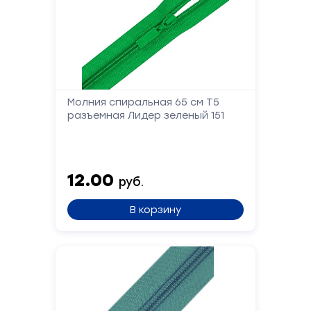
Форма
Молния спиральная 65 см Т5
обратной
разъемная Лидер зеленый 151
связи
Заполните
12.00
руб.
форму,
и
В корзину
мы
вам
перезвоним
Ваше
имя