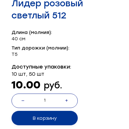
Лидер розовый
Запчасти для швейного оборудования
21
светлый 512
Запчасти: иглы
3
Нетканые материалы
2
Длина (молния):
40 см
Установочное оборудование
8
Тип дорожки (молнии):
Т5
Доступные упаковки:
10 шт, 50 шт
10.00
руб.
—
+
В корзину