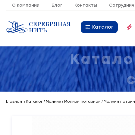
О компании
Блог
Контакты
Сотруднич
Каталог
Нитки
16
Катало
Молния
9
Резинка
10
Кант
7
Главная
Каталог
Молния
Молния потайная
Молния потайна
Лента
20
Металлопластиковая
21
фурнитура