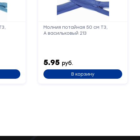
Т3,
Молния потайная 50 см Т3,
А васильковый 213
5.95
руб.
В корзину