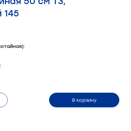
йная 50 см Т3,
 145
отайная):
:
В корзину