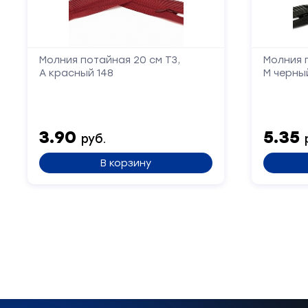
Молния потайная 20 см Т3,
Молния 
А красный 148
М черны
3.90
5.35
руб.
В корзину