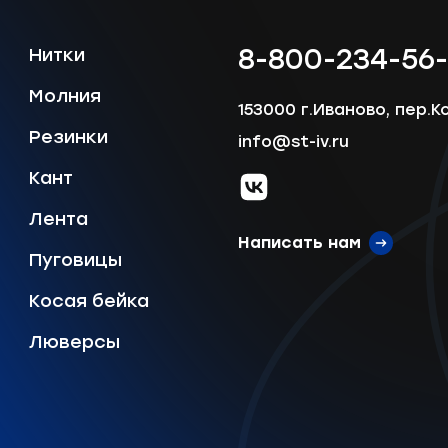
8-800-234-56
Нитки
Молния
153000 г.Иваново, пер.К
Резинки
info@st-iv.ru
Кант
vk.com
Лента
Написать нам
Пуговицы
Косая бейка
Люверсы