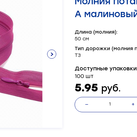
Молния пота
Нитки х/б
Лента брючная
Пряжка
Окантователь
Масленка
Паты
Нитки швейные
Лента декоративная
Серводвигатель
А малиновый
Лента корсажная
Блочка
Масло
Пукля
Смазка
Хольнитен
Механизм
Шляпка
Тэн
Длина (молния):
Ножи
50 см
Тип дорожки (молния п
Т3
Доступные упаковки
100 шт
5.95
руб.
—
+