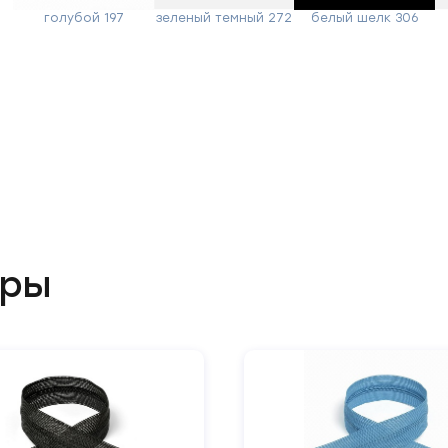
голубой 197
зеленый темный 272
белый шелк 306
Заполните
форму,
и
мы
вам
перезвоним
Ваше
имя
ары
Телефон
Сообщение