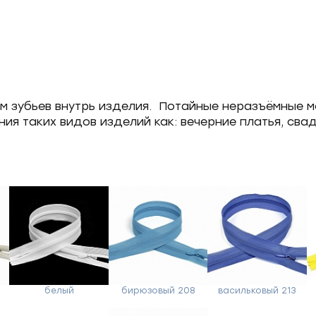
ем зубьев внутрь изделия. Потайные неразъёмные м
ния таких видов изделий как: вечерние платья, сва
й
белый
бирюзовый 208
васильковый 213