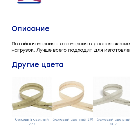
Челночные устройства
3
Приспособления для ШМ
15
Описание
Запчасти для швейного
21
оборудования
Потайная молния – это молния с расположени
нагрузок. Лучше всего подходит для изготовле
Запчасти: иглы
3
Другие цвета
Нетканые материалы
2
Установочное оборудование
8
бежевый светлый
бежевый светлый 291
бежевый светлы
277
307