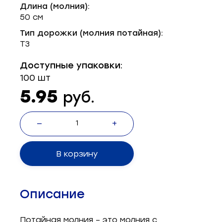
Длина (молния):
Запчасти для швейного оборудования
21
50 см
Запчасти: иглы
3
Тип дорожки (молния потайная):
Т3
Нетканые материалы
2
Доступные упаковки:
Установочное оборудование
8
100 шт
5.95
руб.
—
+
В корзину
Описание
Потайная молния – это молния с