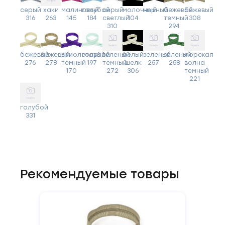
серый
хаки
малиновый
голубой
серый
молочный
черный
бежевый
бежевый
316
263
145
184
светлый
104
темный
308
310
294
бежевый
бежевый
фиолетовый
голубой
зеленый
белый
зеленый
зеленый
морская
276
278
темный
197
темный
шелк
257
258
волна
170
272
306
темный
221
голубой
331
Рекомендуемые товары