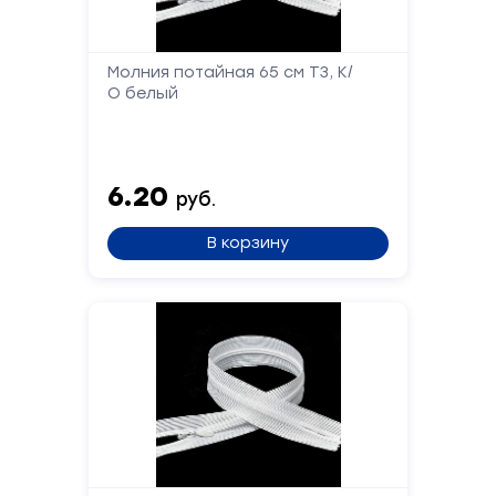
форму,
и
мы
Молния потайная 65 см Т3, К/
вам
О белый
перезвоним
Ваше
имя
6.20
руб.
Телефон
В корзину
Сообщение