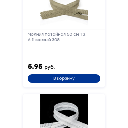
Молния потайная 50 см Т3,
А бежевый 308
5.95
руб.
В корзину
Форма
обратной
связи
Заполните