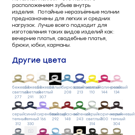
расположением зубьев внутрь
изделия. Потайные неразъёмные молнии
предназначены для легких и средних
нагрузок. Лучше всего подходит для
изготовления таких видов изделий как:
вечерние платья, свадебные платья,
брюки, юбки, карманы.
Другие цвета
бежевый
бежевый
бежевый
белый
бирюзовый
васильковый
желтый
малиновый
розовый
светлый
светлый
светлый
208
213
110
144
134
277
291
307
серый
синий
сиреневый
бежевый
красный
зеленый
серый
коричневый
коричневый
темный
темный
166
292
148
243
светлый
300
темный
312
330
314
304