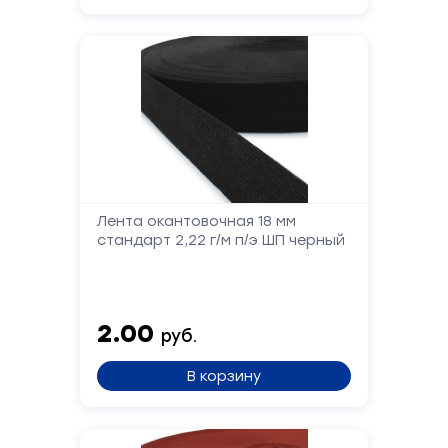
Форма
обратной
Лента окантовочная 18 мм
связи
стандарт 2,22 г/м п/э ШП черный
Заполните
форму,
и
2.00
руб.
мы
вам
В корзину
перезвоним
Ваше