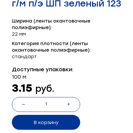
г/м п/э ШП зеленый 123
Запчасти для швейного оборудования
21
Запчасти: иглы
3
Ширина (ленты окантовочные
полиэфирные):
Нетканые материалы
2
22 мм
Категория плотности (ленты
Установочное оборудование
8
окантовочные полиэфирные):
стандарт
Доступные упаковки:
100 м
3.15
руб.
—
+
В корзину